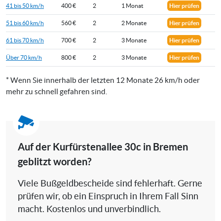
41 bis 50 km/h
400 €
2
1 Monat
Hier prüfen
51 bis 60 km/h
560 €
2
2 Monate
Hier prüfen
61 bis 70 km/h
700 €
2
3 Monate
Hier prüfen
Über 70 km/h
800 €
2
3 Monate
Hier prüfen
* Wenn Sie innerhalb der letzten 12 Monate 26 km/h oder
mehr zu schnell gefahren sind.
Auf der Kurfürstenallee 30c in Bremen
geblitzt worden?
Viele Bußgeldbescheide sind fehlerhaft. Gerne
prüfen wir, ob ein Einspruch in Ihrem Fall Sinn
macht. Kostenlos und unverbindlich.