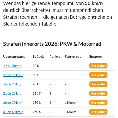
50 km/h
Wer das hier geltende Tempolimit von
deutlich überschreitet, muss mit empfindlichen
Strafen rechnen — die genauen Beträge entnehmen
Sie der folgenden Tabelle.
Strafen Innerorts 2026: PKW & Motorrad
Überschreitung
Bußgeld
Punkte
Fahrverbot
Einspruch
1 bis 10 km/h
30 €
-
-
Hier prüfen
11 bis 15 km/h
50 €
-
-
Hier prüfen
16 bis 20 km/h
70 €
-
-
Hier prüfen
21 bis 25 km/h
115 €
1
-
Hier prüfen
26 bis 30 km/h
180 €
1
1 Monat*
Hier prüfen
31 bis 40 km/h
260 €
2
1 Monat
Hier prüfen