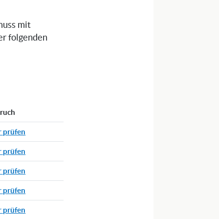
muss mit
er folgenden
pruch
r prüfen
r prüfen
r prüfen
r prüfen
r prüfen