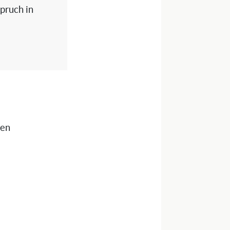
spruch in
nen