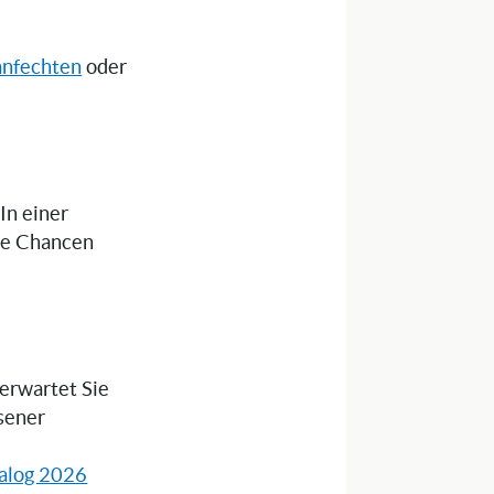
anfechten
oder
 In einer
die Chancen
 erwartet Sie
sener
alog 2026