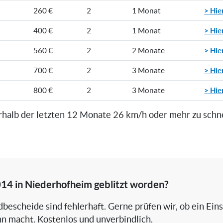
> Hie
260 €
2
1 Monat
> Hie
400 €
2
1 Monat
> Hie
560 €
2
2 Monate
> Hie
700 €
2
3 Monate
> Hie
800 €
2
3 Monate
rhalb der letzten 12 Monate 26 km/h oder mehr zu schn
014 in Niederhofheim geblitzt worden?
bescheide sind fehlerhaft. Gerne prüfen wir, ob ein Ein
nn macht. Kostenlos und unverbindlich.