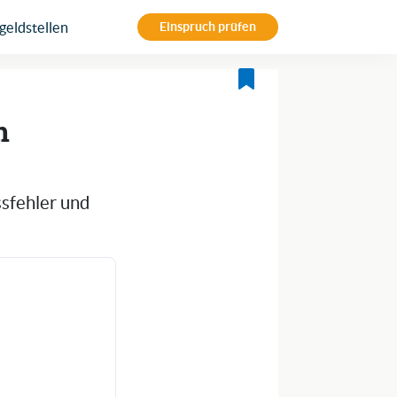
eldstellen
Einspruch prüfen
m
ssfehler und