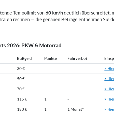
60 km/h
ltende Tempolimit von
deutlich überschreitet, 
trafen rechnen — die genauen Beträge entnehmen Sie d
orts 2026: PKW & Motorrad
Bußgeld
Punkte
Fahrverbot
Eins
> Hie
30 €
-
-
> Hie
50 €
-
-
> Hie
70 €
-
-
> Hie
115 €
1
-
> Hie
180 €
1
1 Monat*