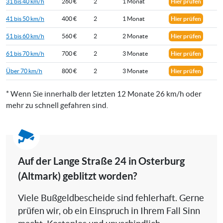
31 bis 40 km/h
260 €
2
1 Monat
Hier prüfen
41 bis 50 km/h
400 €
2
1 Monat
Hier prüfen
51 bis 60 km/h
560 €
2
2 Monate
Hier prüfen
61 bis 70 km/h
700 €
2
3 Monate
Hier prüfen
Über 70 km/h
800 €
2
3 Monate
Hier prüfen
* Wenn Sie innerhalb der letzten 12 Monate 26 km/h oder
mehr zu schnell gefahren sind.
Auf der Lange Straße 24 in Osterburg
(Altmark) geblitzt worden?
Viele Bußgeldbescheide sind fehlerhaft. Gerne
prüfen wir, ob ein Einspruch in Ihrem Fall Sinn