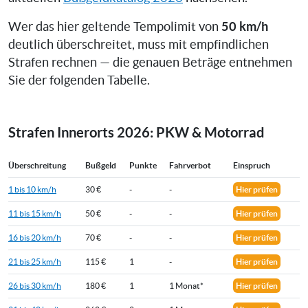
50 km/h
Wer das hier geltende Tempolimit von
deutlich überschreitet, muss mit empfindlichen
Strafen rechnen — die genauen Beträge entnehmen
Sie der folgenden Tabelle.
Strafen Innerorts 2026: PKW & Motorrad
Überschreitung
Bußgeld
Punkte
Fahrverbot
Einspruch
1 bis 10 km/h
30 €
-
-
Hier prüfen
11 bis 15 km/h
50 €
-
-
Hier prüfen
16 bis 20 km/h
70 €
-
-
Hier prüfen
21 bis 25 km/h
115 €
1
-
Hier prüfen
26 bis 30 km/h
180 €
1
1 Monat*
Hier prüfen