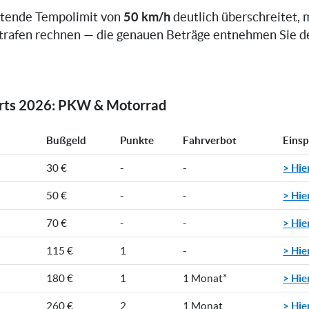
50 km/h
ltende Tempolimit von
deutlich überschreitet, 
trafen rechnen — die genauen Beträge entnehmen Sie d
orts 2026: PKW & Motorrad
Bußgeld
Punkte
Fahrverbot
Eins
> Hie
30 €
-
-
> Hie
50 €
-
-
> Hie
70 €
-
-
> Hie
115 €
1
-
> Hie
180 €
1
1 Monat*
> Hie
260 €
2
1 Monat