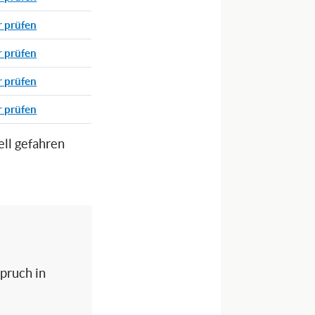
r prüfen
r prüfen
r prüfen
r prüfen
ell gefahren
spruch in