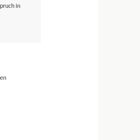
spruch in
nen