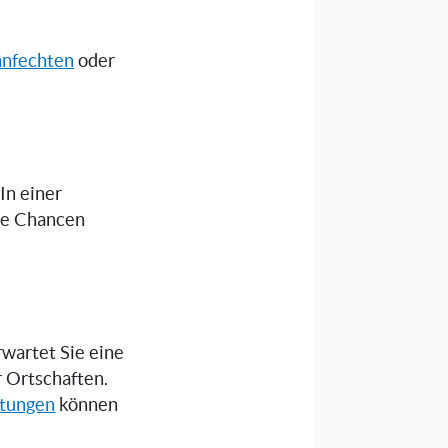
anfechten
oder
 In einer
die Chancen
rwartet Sie eine
r Ortschaften.
itungen
können