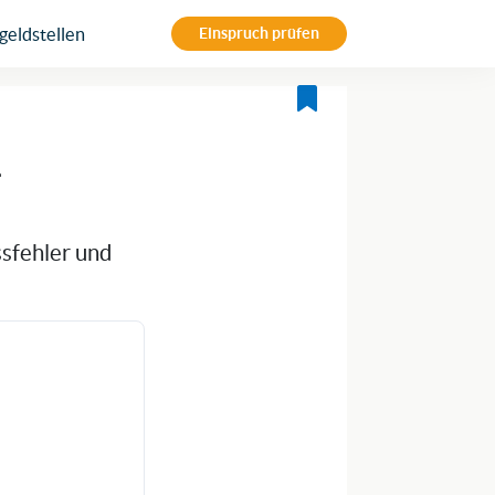
eldstellen
Einspruch prüfen
n
ssfehler und