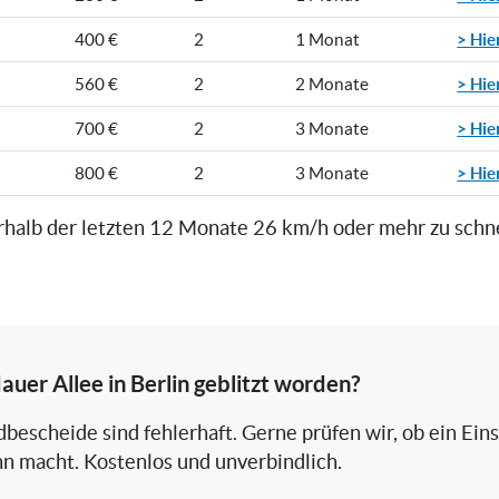
> Hie
400 €
2
1 Monat
> Hie
560 €
2
2 Monate
> Hie
700 €
2
3 Monate
> Hie
800 €
2
3 Monate
rhalb der letzten 12 Monate 26 km/h oder mehr zu schn
auer Allee in Berlin geblitzt worden?
bescheide sind fehlerhaft. Gerne prüfen wir, ob ein Ein
nn macht. Kostenlos und unverbindlich.