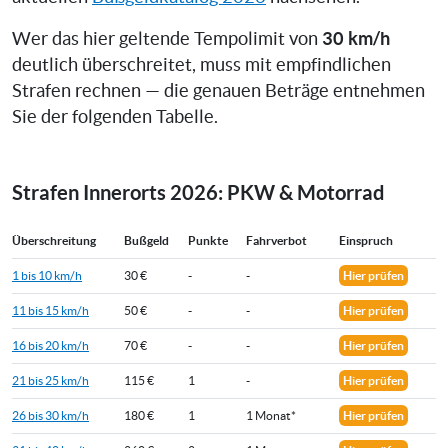
30 km/h
Wer das hier geltende Tempolimit von
deutlich überschreitet, muss mit empfindlichen
Strafen rechnen — die genauen Beträge entnehmen
Sie der folgenden Tabelle.
Strafen Innerorts 2026: PKW & Motorrad
Überschreitung
Bußgeld
Punkte
Fahrverbot
Einspruch
1 bis 10 km/h
30 €
-
-
Hier prüfen
11 bis 15 km/h
50 €
-
-
Hier prüfen
16 bis 20 km/h
70 €
-
-
Hier prüfen
21 bis 25 km/h
115 €
1
-
Hier prüfen
26 bis 30 km/h
180 €
1
1 Monat*
Hier prüfen