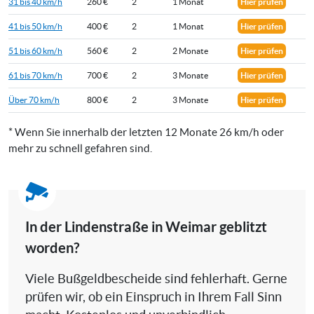
31 bis 40 km/h
260 €
2
1 Monat
Hier prüfen
41 bis 50 km/h
400 €
2
1 Monat
Hier prüfen
51 bis 60 km/h
560 €
2
2 Monate
Hier prüfen
61 bis 70 km/h
700 €
2
3 Monate
Hier prüfen
Über 70 km/h
800 €
2
3 Monate
Hier prüfen
* Wenn Sie innerhalb der letzten 12 Monate 26 km/h oder
mehr zu schnell gefahren sind.
In der Lindenstraße in Weimar geblitzt
worden?
Viele Bußgeldbescheide sind fehlerhaft. Gerne
prüfen wir, ob ein Einspruch in Ihrem Fall Sinn