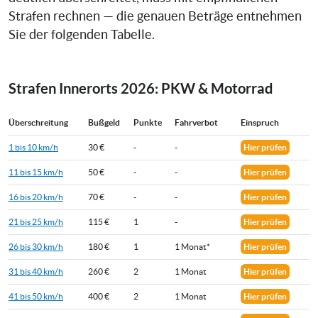
Strafen rechnen — die genauen Beträge entnehmen
Sie der folgenden Tabelle.
Strafen Innerorts 2026: PKW & Motorrad
Überschreitung
Bußgeld
Punkte
Fahrverbot
Einspruch
1 bis 10 km/h
30 €
-
-
Hier prüfen
11 bis 15 km/h
50 €
-
-
Hier prüfen
16 bis 20 km/h
70 €
-
-
Hier prüfen
21 bis 25 km/h
115 €
1
-
Hier prüfen
26 bis 30 km/h
180 €
1
1 Monat*
Hier prüfen
31 bis 40 km/h
260 €
2
1 Monat
Hier prüfen
41 bis 50 km/h
400 €
2
1 Monat
Hier prüfen