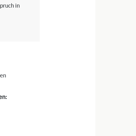
spruch in
nen
en: