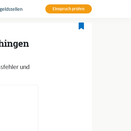
eldstellen
Einspruch prüfen
ihingen
ssfehler und