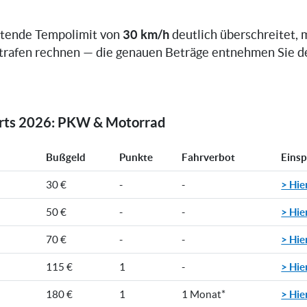
30 km/h
ltende Tempolimit von
deutlich überschreitet, 
trafen rechnen — die genauen Beträge entnehmen Sie d
orts 2026: PKW & Motorrad
Bußgeld
Punkte
Fahrverbot
Eins
> Hie
30 €
-
-
> Hie
50 €
-
-
> Hie
70 €
-
-
> Hie
115 €
1
-
> Hie
180 €
1
1 Monat*