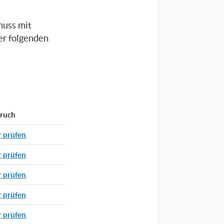
muss mit
er folgenden
pruch
r prüfen
r prüfen
r prüfen
r prüfen
r prüfen