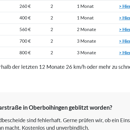
> Hie
260 €
2
1 Monat
> Hie
400 €
2
1 Monat
> Hie
560 €
2
2 Monate
> Hie
700 €
2
3 Monate
> Hie
800 €
2
3 Monate
rhalb der letzten 12 Monate 26 km/h oder mehr zu schn
arstraße in Oberboihingen geblitzt worden?
bescheide sind fehlerhaft. Gerne prüfen wir, ob ein Ein
nn macht. Kostenlos und unverbindlich.