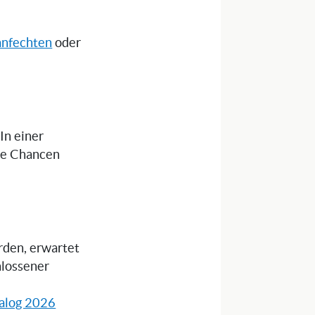
anfechten
oder
 In einer
die Chancen
rden, erwartet
hlossener
alog 2026