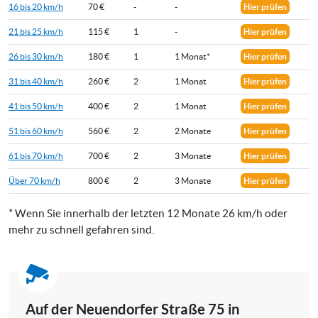
16 bis 20 km/h
70 €
-
-
Hier prüfen
21 bis 25 km/h
115 €
1
-
Hier prüfen
26 bis 30 km/h
180 €
1
1 Monat*
Hier prüfen
31 bis 40 km/h
260 €
2
1 Monat
Hier prüfen
41 bis 50 km/h
400 €
2
1 Monat
Hier prüfen
51 bis 60 km/h
560 €
2
2 Monate
Hier prüfen
61 bis 70 km/h
700 €
2
3 Monate
Hier prüfen
Über 70 km/h
800 €
2
3 Monate
Hier prüfen
* Wenn Sie innerhalb der letzten 12 Monate 26 km/h oder
mehr zu schnell gefahren sind.
Auf der Neuendorfer Straße 75 in