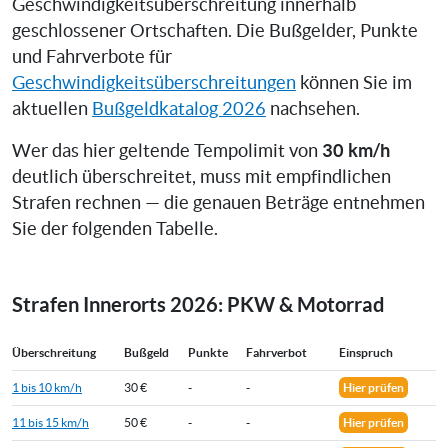
Geschwindigkeitsüberschreitung innerhalb
geschlossener Ortschaften. Die Bußgelder, Punkte
und Fahrverbote für
Geschwindigkeitsüberschreitungen
können Sie im
aktuellen
Bußgeldkatalog 2026
nachsehen.
30 km/h
Wer das hier geltende Tempolimit von
deutlich überschreitet, muss mit empfindlichen
Strafen rechnen — die genauen Beträge entnehmen
Sie der folgenden Tabelle.
Strafen Innerorts 2026: PKW & Motorrad
Überschreitung
Bußgeld
Punkte
Fahrverbot
Einspruch
1 bis 10 km/h
30 €
-
-
Hier prüfen
11 bis 15 km/h
50 €
-
-
Hier prüfen