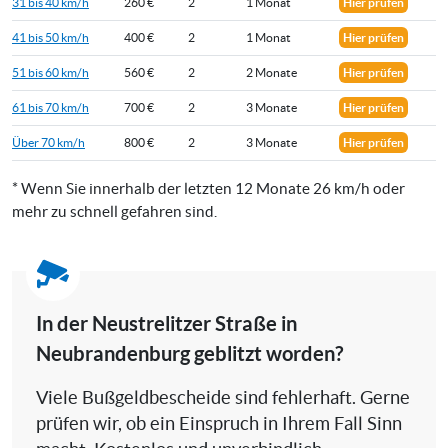
31 bis 40 km/h
260 €
2
1 Monat
Hier prüfen
41 bis 50 km/h
400 €
2
1 Monat
Hier prüfen
51 bis 60 km/h
560 €
2
2 Monate
Hier prüfen
61 bis 70 km/h
700 €
2
3 Monate
Hier prüfen
Über 70 km/h
800 €
2
3 Monate
Hier prüfen
* Wenn Sie innerhalb der letzten 12 Monate 26 km/h oder
mehr zu schnell gefahren sind.
In der Neustrelitzer Straße in
Neubrandenburg geblitzt worden?
Viele Bußgeldbescheide sind fehlerhaft. Gerne
prüfen wir, ob ein Einspruch in Ihrem Fall Sinn