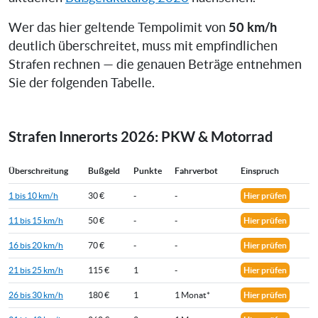
50 km/h
Wer das hier geltende Tempolimit von
deutlich überschreitet, muss mit empfindlichen
Strafen rechnen — die genauen Beträge entnehmen
Sie der folgenden Tabelle.
Strafen Innerorts 2026: PKW & Motorrad
Überschreitung
Bußgeld
Punkte
Fahrverbot
Einspruch
1 bis 10 km/h
30 €
-
-
Hier prüfen
11 bis 15 km/h
50 €
-
-
Hier prüfen
16 bis 20 km/h
70 €
-
-
Hier prüfen
21 bis 25 km/h
115 €
1
-
Hier prüfen
26 bis 30 km/h
180 €
1
1 Monat*
Hier prüfen