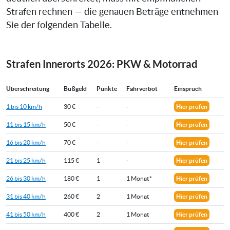
Strafen rechnen — die genauen Beträge entnehmen
Sie der folgenden Tabelle.
Strafen Innerorts 2026: PKW & Motorrad
Überschreitung
Bußgeld
Punkte
Fahrverbot
Einspruch
1 bis 10 km/h
30 €
-
-
Hier prüfen
11 bis 15 km/h
50 €
-
-
Hier prüfen
16 bis 20 km/h
70 €
-
-
Hier prüfen
21 bis 25 km/h
115 €
1
-
Hier prüfen
26 bis 30 km/h
180 €
1
1 Monat*
Hier prüfen
31 bis 40 km/h
260 €
2
1 Monat
Hier prüfen
41 bis 50 km/h
400 €
2
1 Monat
Hier prüfen