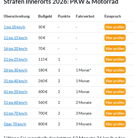
Strafen Innerorts 2026: PKW & Motorrad
Überschreitung
Bußgeld
Punkte
Fahrverbot
Einspruch
1 bis 10 km/h
30 €
-
-
Hier prüfen
11 bis 15 km/h
50 €
-
-
Hier prüfen
16 bis 20 km/h
70 €
-
-
Hier prüfen
21 bis 25 km/h
115 €
1
-
Hier prüfen
26 bis 30 km/h
180 €
1
1 Monat*
Hier prüfen
31 bis 40 km/h
260 €
2
1 Monat
Hier prüfen
41 bis 50 km/h
400 €
2
1 Monat
Hier prüfen
51 bis 60 km/h
560 €
2
2 Monate
Hier prüfen
61 bis 70 km/h
700 €
2
3 Monate
Hier prüfen
Über 70 km/h
800 €
2
3 Monate
Hier prüfen