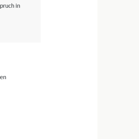
spruch in
nen