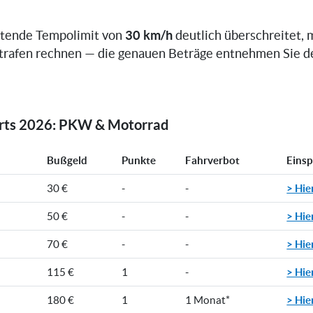
30 km/h
ltende Tempolimit von
deutlich überschreitet, 
trafen rechnen — die genauen Beträge entnehmen Sie d
orts 2026: PKW & Motorrad
Bußgeld
Punkte
Fahrverbot
Eins
> Hie
30 €
-
-
> Hie
50 €
-
-
> Hie
70 €
-
-
> Hie
115 €
1
-
> Hie
180 €
1
1 Monat*