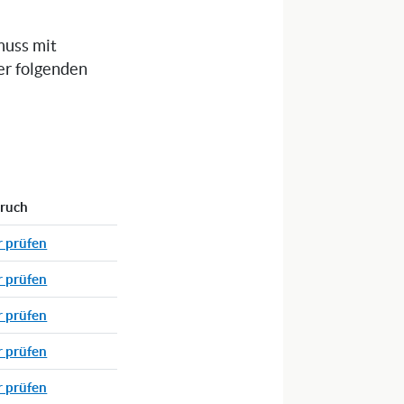
muss mit
er folgenden
pruch
r prüfen
r prüfen
r prüfen
r prüfen
r prüfen