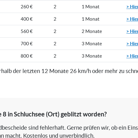
> Hie
260 €
2
1 Monat
> Hie
400 €
2
1 Monat
> Hie
560 €
2
2 Monate
> Hie
700 €
2
3 Monate
> Hie
800 €
2
3 Monate
rhalb der letzten 12 Monate 26 km/h oder mehr zu schn
 8 in Schluchsee (Ort) geblitzt worden?
bescheide sind fehlerhaft. Gerne prüfen wir, ob ein Ein
nn macht. Kostenlos und unverbindlich.