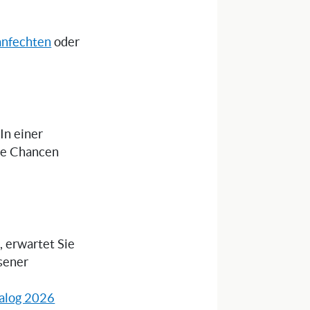
anfechten
oder
 In einer
die Chancen
, erwartet Sie
sener
alog 2026