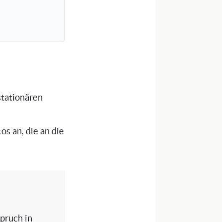
stationären
os an, die an die
spruch in