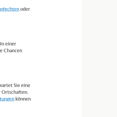
anfechten
oder
 In einer
die Chancen
artet Sie eine
r Ortschaften.
itungen
können