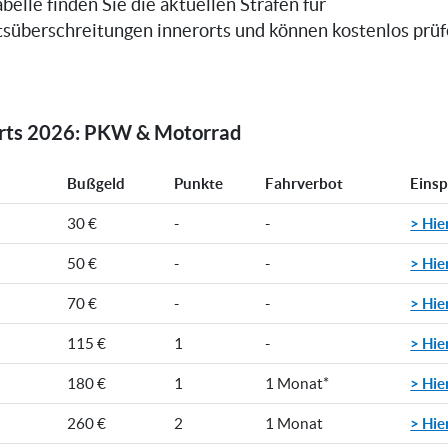
belle finden Sie die aktuellen Strafen für
süberschreitungen innerorts und können kostenlos prüfe
orts 2026: PKW & Motorrad
Bußgeld
Punkte
Fahrverbot
Eins
> Hie
30 €
-
-
> Hie
50 €
-
-
> Hie
70 €
-
-
> Hie
115 €
1
-
> Hie
180 €
1
1 Monat*
> Hie
260 €
2
1 Monat