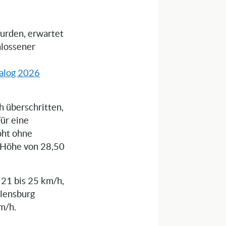
wurden, erwartet
hlossener
alog 2026
 überschritten,
ür eine
oht ohne
n Höhe von 28,50
 21 bis 25 km/h,
Flensburg
m/h.