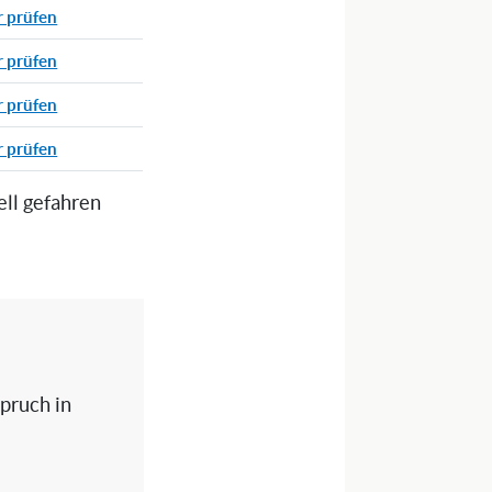
r prüfen
r prüfen
r prüfen
r prüfen
ell gefahren
spruch in