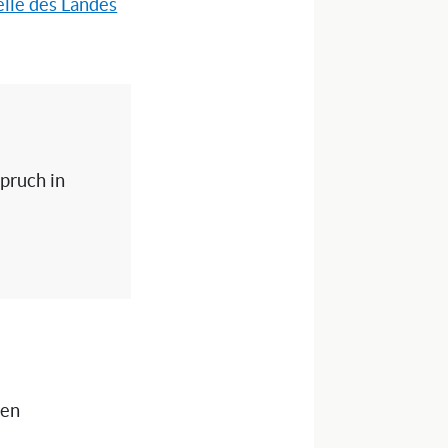
lle des Landes
spruch in
nen