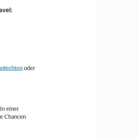
avel:
anfechten
oder
 In einer
die Chancen