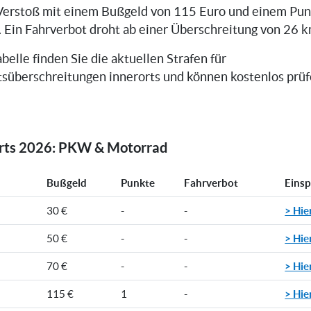
Verstoß mit einem Bußgeld von 115 Euro und einem Pun
. Ein Fahrverbot droht ab einer Überschreitung von 26 k
belle finden Sie die aktuellen Strafen für
süberschreitungen innerorts und können kostenlos prüfe
orts 2026: PKW & Motorrad
Bußgeld
Punkte
Fahrverbot
Eins
> Hie
30 €
-
-
> Hie
50 €
-
-
> Hie
70 €
-
-
> Hie
115 €
1
-