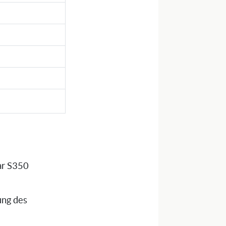
tar S350
ung des