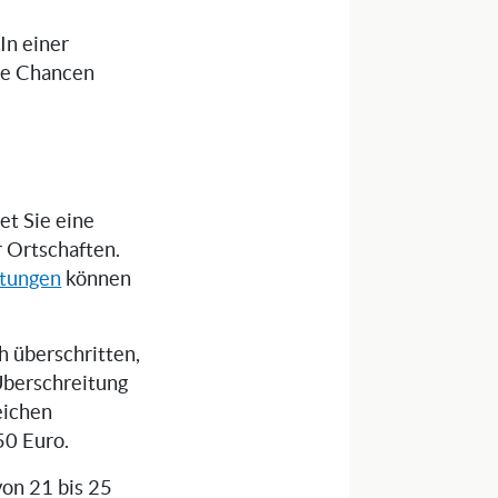
 In einer
die Chancen
et Sie eine
r Ortschaften.
itungen
können
 überschritten,
Überschreitung
eichen
50 Euro.
von 21 bis 25