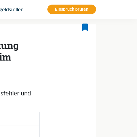
eldstellen
Einspruch prüfen
tung
 im
ssfehler und