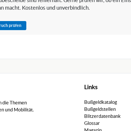
bescheide sind fehlerhaft. Gerne prüfen wir, ob ein Ein
nn macht. Kostenlos und unverbindlich.
pruch prüfen
Links
Bußgeldkatalog
um die Themen
Bußgeldstellen
n und Mobilität.
Blitzerdatenbank
Glossar
Magazin