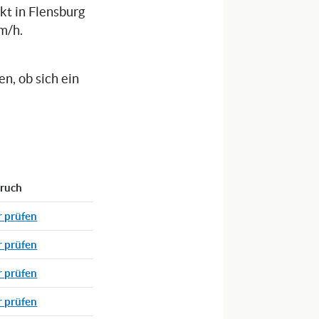
kt in Flensburg
m/h.
n, ob sich ein
pruch
r prüfen
r prüfen
r prüfen
r prüfen