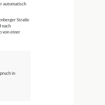
ser automatisch
kenberger Straße
d nach
b von einer
spruch in