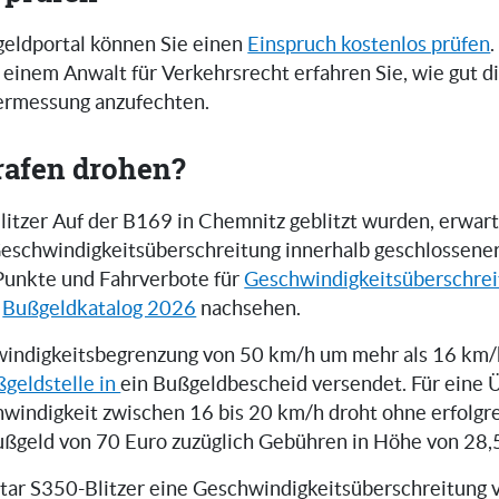
eldportal können Sie einen
Einspruch kostenlos prüfen
.
einem Anwalt für Verkehrsrecht erfahren Sie, wie gut 
zermessung anzufechten.
rafen drohen?
itzer Auf der B169 in Chemnitz geblitzt wurden, erwart
 Geschwindigkeitsüberschreitung innerhalb geschlossene
Punkte und Fahrverbote für
Geschwindigkeitsüberschre
n
Bußgeldkatalog 2026
nachsehen.
indigkeitsbegrenzung von 50 km/h um mehr als 16 km/h
geldstelle in
ein Bußgeldbescheid versendet. Für eine 
windigkeit zwischen 16 bis 20 km/h droht ohne erfolgr
ußgeld von 70 Euro zuzüglich Gebühren in Höhe von 28,
istar S350-Blitzer eine Geschwindigkeitsüberschreitung 