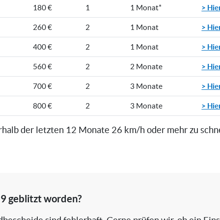
> Hie
180 €
1
1 Monat*
> Hie
260 €
2
1 Monat
> Hie
400 €
2
1 Monat
> Hie
560 €
2
2 Monate
> Hie
700 €
2
3 Monate
> Hie
800 €
2
3 Monate
rhalb der letzten 12 Monate 26 km/h oder mehr zu schn
9 geblitzt worden?