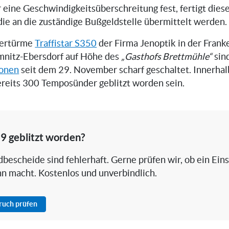
er eine Geschwindigkeitsüberschreitung fest, fertigt die
 die an die zuständige Bußgeldstelle übermittelt werden.
zertürme
Traffistar S350
der Firma Jenoptik in der Fran
mnitz-Ebersdorf auf Höhe des
„Gasthofs Brettmühle“
sin
ionen
seit dem 29. November scharf geschaltet. Innerhal
reits 300 Temposünder geblitzt worden sein.
9 geblitzt worden?
bescheide sind fehlerhaft. Gerne prüfen wir, ob ein Ein
nn macht. Kostenlos und unverbindlich.
pruch prüfen