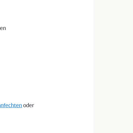
nen
anfechten
oder