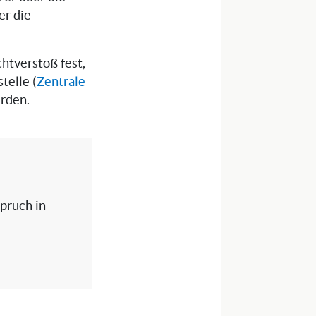
er die
chtverstoß fest,
telle (
Zentrale
erden.
spruch in