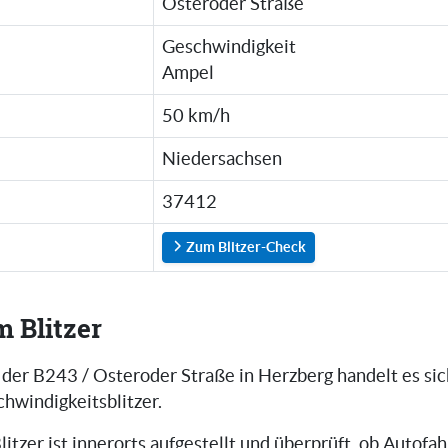
Osteroder Straße
Geschwindigkeit
Ampel
50 km/h
Niedersachsen
37412
Zum Blitzer-Check
m Blitzer
f der B243 / Osteroder Straße in Herzberg handelt es si
hwindigkeitsblitzer.
litzer ist innerorts aufgestellt und überprüft, ob Autofah