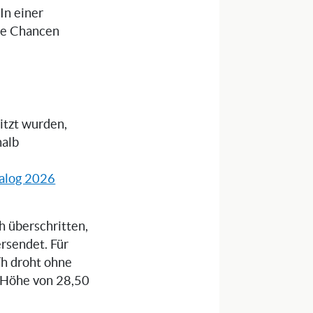
 In einer
die Chancen
itzt wurden,
halb
alog 2026
 überschritten,
rsendet. Für
/h droht ohne
n Höhe von 28,50