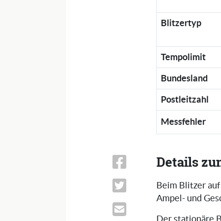
Blitzertyp
Tempolimit
Bundesland
Postleitzahl
Messfehler
Details zu
Beim Blitzer au
Ampel- und Gesc
Der stationäre B