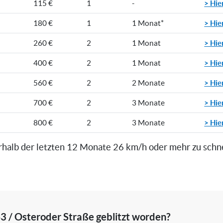
> Hie
115 €
1
-
> Hie
180 €
1
1 Monat*
> Hie
260 €
2
1 Monat
> Hie
400 €
2
1 Monat
> Hie
560 €
2
2 Monate
> Hie
700 €
2
3 Monate
> Hie
800 €
2
3 Monate
rhalb der letzten 12 Monate 26 km/h oder mehr zu schn
3 / Osteroder Straße geblitzt worden?