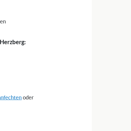
nen
 Herzberg:
anfechten
oder