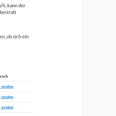
/h, kann der
bestraft
n, ob sich ein
pruch
r prüfen
r prüfen
r prüfen