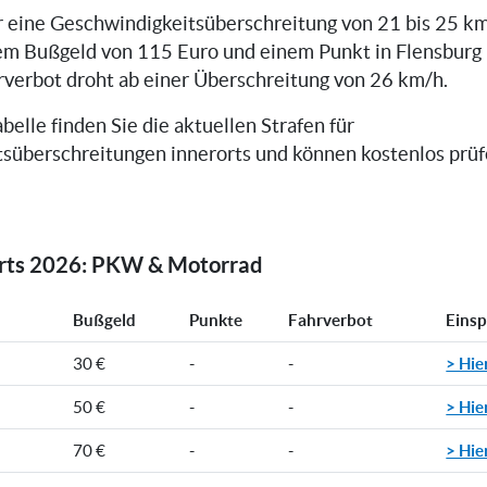
er eine Geschwindigkeitsüberschreitung von 21 bis 25 km
em Bußgeld von 115 Euro und einem Punkt in Flensburg 
rverbot droht ab einer Überschreitung von 26 km/h.
belle finden Sie die aktuellen Strafen für
süberschreitungen innerorts und können kostenlos prüfe
orts 2026: PKW & Motorrad
Bußgeld
Punkte
Fahrverbot
Eins
> Hie
30 €
-
-
> Hie
50 €
-
-
> Hie
70 €
-
-