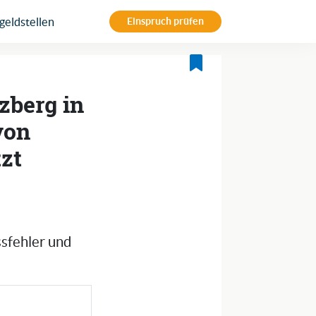
eldstellen
Einspruch prüfen
zberg in
von
tzt
ssfehler und