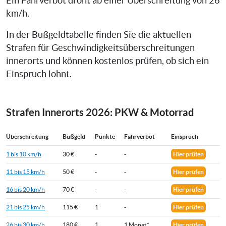
Ein Fahrverbot droht ab einer Überschreitung von 26
km/h.
In der Bußgeldtabelle finden Sie die aktuellen
Strafen für Geschwindigkeitsüberschreitungen
innerorts und können kostenlos prüfen, ob sich ein
Einspruch lohnt.
Strafen Innerorts 2026: PKW & Motorrad
Überschreitung
Bußgeld
Punkte
Fahrverbot
Einspruch
1 bis 10 km/h
30 €
-
-
Hier prüfen
11 bis 15 km/h
50 €
-
-
Hier prüfen
16 bis 20 km/h
70 €
-
-
Hier prüfen
21 bis 25 km/h
115 €
1
-
Hier prüfen
26 bis 30 km/h
180 €
1
1 Monat*
Hier prüfen