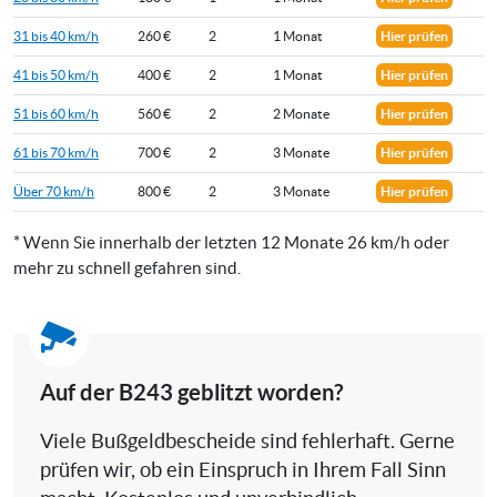
31 bis 40 km/h
260 €
2
1 Monat
Hier prüfen
41 bis 50 km/h
400 €
2
1 Monat
Hier prüfen
51 bis 60 km/h
560 €
2
2 Monate
Hier prüfen
61 bis 70 km/h
700 €
2
3 Monate
Hier prüfen
Über 70 km/h
800 €
2
3 Monate
Hier prüfen
* Wenn Sie innerhalb der letzten 12 Monate 26 km/h oder
mehr zu schnell gefahren sind.
Auf der B243 geblitzt worden?
Viele Bußgeldbescheide sind fehlerhaft. Gerne
prüfen wir, ob ein Einspruch in Ihrem Fall Sinn