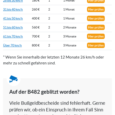
26 bis 30 km/h
180 €
1
1 Monat*
Hier prüfen
31 bis 40 km/h
260 €
2
1 Monat
Hier prüfen
41 bis 50 km/h
400 €
2
1 Monat
Hier prüfen
51 bis 60 km/h
560 €
2
2 Monate
Hier prüfen
61 bis 70 km/h
700 €
2
3 Monate
Hier prüfen
Über 70 km/h
800 €
2
3 Monate
Hier prüfen
* Wenn Sie innerhalb der letzten 12 Monate 26 km/h oder
mehr zu schnell gefahren sind.
Auf der B482 geblitzt worden?
Viele Bußgeldbescheide sind fehlerhaft. Gerne
prüfen wir, ob ein Einspruch in Ihrem Fall Sinn