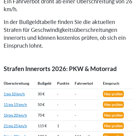
Ein Fahrverbot droht ab einer Überschreitung von 26
km/h.
In der Bußgeldtabelle finden Sie die aktuellen
Strafen für Geschwindigkeitsüberschreitungen
innerorts und können kostenlos prüfen, ob sich ein
Einspruch lohnt.
Strafen Innerorts 2026: PKW & Motorrad
Überschreitung
Bußgeld
Punkte
Fahrverbot
Einspruch
1 bis 10 km/h
30 €
-
-
Hier prüfen
11 bis 15 km/h
50 €
-
-
Hier prüfen
16 bis 20 km/h
70 €
-
-
Hier prüfen
21 bis 25 km/h
115 €
1
-
Hier prüfen