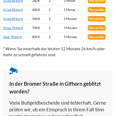
31 bis 40 km/h
260 €
2
1 Monat
Hier prüfen
41 bis 50 km/h
400 €
2
1 Monat
Hier prüfen
51 bis 60 km/h
560 €
2
2 Monate
Hier prüfen
61 bis 70 km/h
700 €
2
3 Monate
Hier prüfen
Über 70 km/h
800 €
2
3 Monate
Hier prüfen
* Wenn Sie innerhalb der letzten 12 Monate 26 km/h oder
mehr zu schnell gefahren sind.
In der Bromer Straße in Gifhorn geblitzt
worden?
Viele Bußgeldbescheide sind fehlerhaft. Gerne
prüfen wir, ob ein Einspruch in Ihrem Fall Sinn