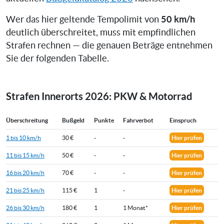
50 km/h
Wer das hier geltende Tempolimit von
deutlich überschreitet, muss mit empfindlichen
Strafen rechnen — die genauen Beträge entnehmen
Sie der folgenden Tabelle.
Strafen Innerorts 2026: PKW & Motorrad
Überschreitung
Bußgeld
Punkte
Fahrverbot
Einspruch
1 bis 10 km/h
30 €
-
-
Hier prüfen
11 bis 15 km/h
50 €
-
-
Hier prüfen
16 bis 20 km/h
70 €
-
-
Hier prüfen
21 bis 25 km/h
115 €
1
-
Hier prüfen
26 bis 30 km/h
180 €
1
1 Monat*
Hier prüfen