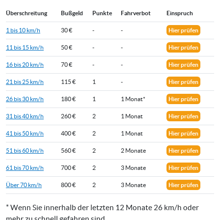
Überschreitung
Bußgeld
Punkte
Fahrverbot
Einspruch
1 bis 10 km/h
30 €
-
-
Hier prüfen
11 bis 15 km/h
50 €
-
-
Hier prüfen
16 bis 20 km/h
70 €
-
-
Hier prüfen
21 bis 25 km/h
115 €
1
-
Hier prüfen
26 bis 30 km/h
180 €
1
1 Monat*
Hier prüfen
31 bis 40 km/h
260 €
2
1 Monat
Hier prüfen
41 bis 50 km/h
400 €
2
1 Monat
Hier prüfen
51 bis 60 km/h
560 €
2
2 Monate
Hier prüfen
61 bis 70 km/h
700 €
2
3 Monate
Hier prüfen
Über 70 km/h
800 €
2
3 Monate
Hier prüfen
* Wenn Sie innerhalb der letzten 12 Monate 26 km/h oder
mehr zu schnell gefahren sind.