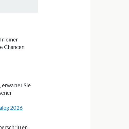
 In einer
die Chancen
 erwartet Sie
sener
alog 2026
erschritten,