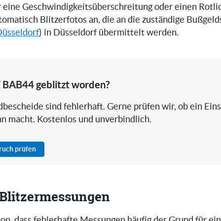
er eine Geschwindigkeitsüberschreitung oder einen Rotli
utomatisch Blitzerfotos an, die an die zuständige Bußgeld
Düsseldorf
) in Düsseldorf übermittelt werden.
/ BAB44 geblitzt worden?
bescheide sind fehlerhaft. Gerne prüfen wir, ob ein Ein
nn macht. Kostenlos und unverbindlich.
pruch prüfen
i Blitzermessungen
on, dass fehlerhafte Messungen häufig der Grund für ei