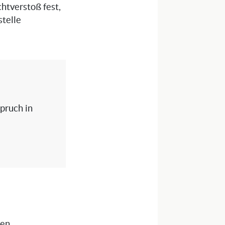
chtverstoß fest,
stelle
spruch in
nen