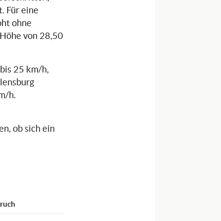
. Für eine
oht ohne
n Höhe von 28,50
 bis 25 km/h,
Flensburg
m/h.
n, ob sich ein
pruch