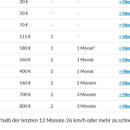
> Hie
30 €
-
-
> Hie
50 €
-
-
> Hie
70 €
-
-
> Hie
115 €
1
-
> Hie
180 €
1
1 Monat*
> Hie
260 €
2
1 Monat
> Hie
400 €
2
1 Monat
> Hie
560 €
2
2 Monate
> Hie
700 €
2
3 Monate
> Hie
800 €
2
3 Monate
rhalb der letzten 12 Monate 26 km/h oder mehr zu schn