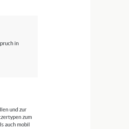
spruch in
llen und zur
tzertypen zum
als auch mobil