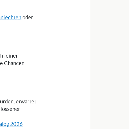
anfechten
oder
 In einer
die Chancen
wurden, erwartet
hlossener
alog 2026