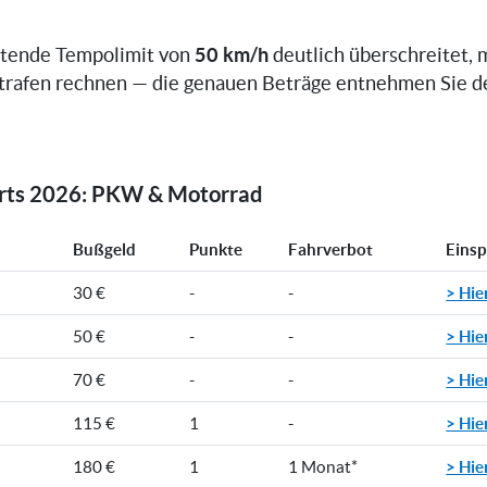
50 km/h
ltende Tempolimit von
deutlich überschreitet, 
trafen rechnen — die genauen Beträge entnehmen Sie d
orts 2026: PKW & Motorrad
Bußgeld
Punkte
Fahrverbot
Eins
> Hie
30 €
-
-
> Hie
50 €
-
-
> Hie
70 €
-
-
> Hie
115 €
1
-
> Hie
180 €
1
1 Monat*