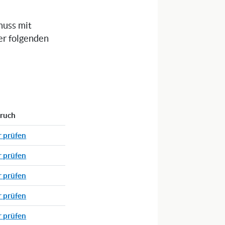
muss mit
er folgenden
pruch
r prüfen
r prüfen
r prüfen
r prüfen
r prüfen