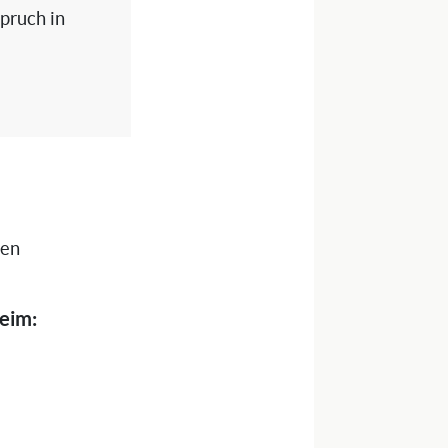
spruch in
nen
heim: