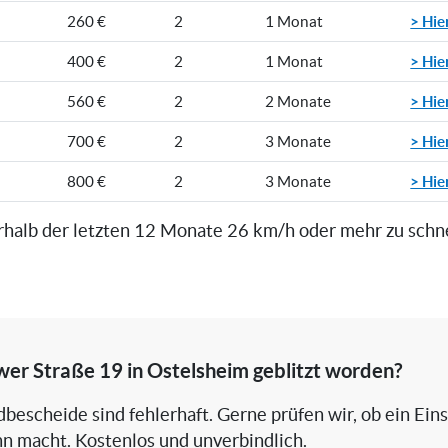
> Hie
260 €
2
1 Monat
> Hie
400 €
2
1 Monat
> Hie
560 €
2
2 Monate
> Hie
700 €
2
3 Monate
> Hie
800 €
2
3 Monate
rhalb der letzten 12 Monate 26 km/h oder mehr zu schn
wer Straße 19 in Ostelsheim geblitzt worden?
bescheide sind fehlerhaft. Gerne prüfen wir, ob ein Ein
nn macht. Kostenlos und unverbindlich.