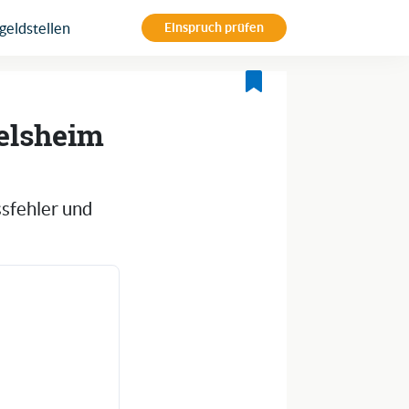
eldstellen
Einspruch prüfen
telsheim
ssfehler und