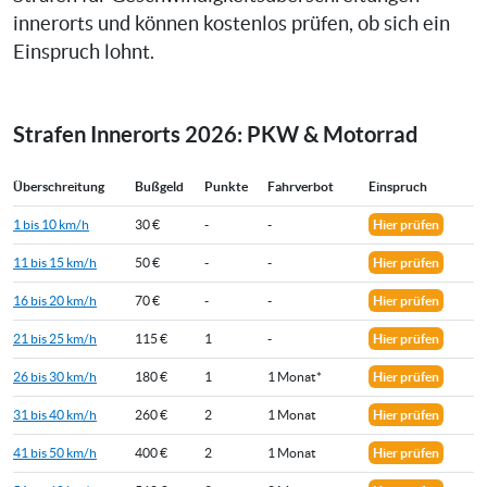
innerorts und können kostenlos prüfen, ob sich ein
Einspruch lohnt.
Strafen Innerorts 2026: PKW & Motorrad
Überschreitung
Bußgeld
Punkte
Fahrverbot
Einspruch
1 bis 10 km/h
30 €
-
-
Hier prüfen
11 bis 15 km/h
50 €
-
-
Hier prüfen
16 bis 20 km/h
70 €
-
-
Hier prüfen
21 bis 25 km/h
115 €
1
-
Hier prüfen
26 bis 30 km/h
180 €
1
1 Monat*
Hier prüfen
31 bis 40 km/h
260 €
2
1 Monat
Hier prüfen
41 bis 50 km/h
400 €
2
1 Monat
Hier prüfen