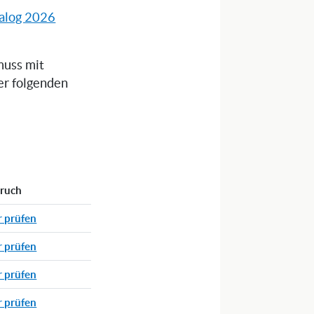
alog 2026
muss mit
er folgenden
pruch
r prüfen
r prüfen
r prüfen
r prüfen