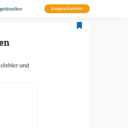
eldstellen
Einspruch prüfen
hen
ssfehler und