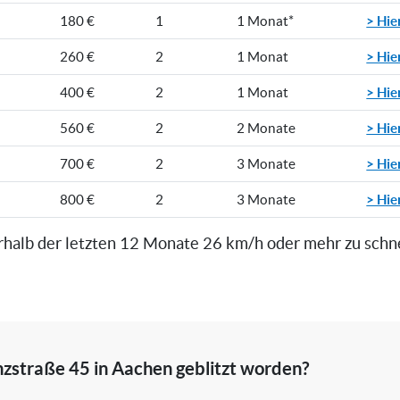
> Hie
180 €
1
1 Monat*
> Hie
260 €
2
1 Monat
> Hie
400 €
2
1 Monat
> Hie
560 €
2
2 Monate
> Hie
700 €
2
3 Monate
> Hie
800 €
2
3 Monate
rhalb der letzten 12 Monate 26 km/h oder mehr zu schn
nzstraße 45 in Aachen geblitzt worden?