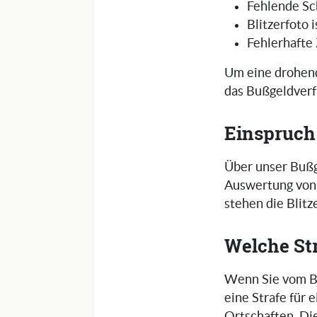
Fehlende Sc
Blitzerfoto 
Fehlerhafte
Um eine drohend
das Bußgeldverf
Einspruch
Über unser Bußg
Auswertung von 
stehen die Blit
Welche St
Wenn Sie vom Bl
eine Strafe für
Ortschaften. Di