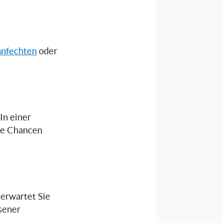
anfechten
oder
 In einer
die Chancen
 erwartet Sie
sener