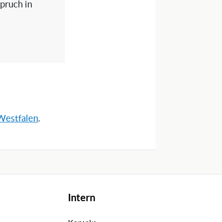
spruch in
-Westfalen
.
Intern