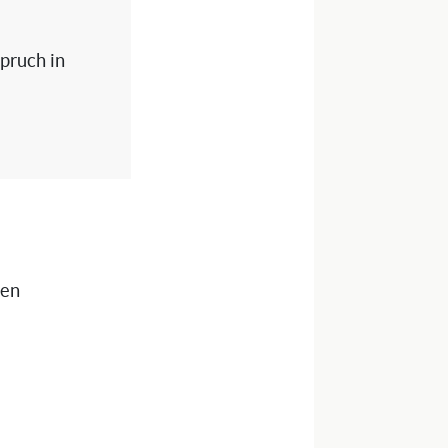
spruch in
nen