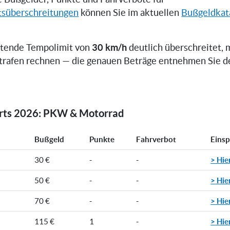
tsüberschreitungen
können Sie im aktuellen
Bußgeldkat
30 km/h
ltende Tempolimit von
deutlich überschreitet, 
trafen rechnen — die genauen Beträge entnehmen Sie d
orts 2026: PKW & Motorrad
Bußgeld
Punkte
Fahrverbot
Eins
> Hie
30 €
-
-
> Hie
50 €
-
-
> Hie
70 €
-
-
> Hie
115 €
1
-