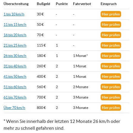
Überschreitung
Bußgeld
Punkte
Fahrverbot
Einspruch
1 bis 10 km/h
30 €
-
-
Hier prüfen
11 bis 15 km/h
50 €
-
-
Hier prüfen
16 bis 20 km/h
70 €
-
-
Hier prüfen
21 bis 25 km/h
115 €
1
-
Hier prüfen
26 bis 30 km/h
180 €
1
1 Monat*
Hier prüfen
31 bis 40 km/h
260 €
2
1 Monat
Hier prüfen
41 bis 50 km/h
400 €
2
1 Monat
Hier prüfen
51 bis 60 km/h
560 €
2
2 Monate
Hier prüfen
61 bis 70 km/h
700 €
2
3 Monate
Hier prüfen
Über 70 km/h
800 €
2
3 Monate
Hier prüfen
* Wenn Sie innerhalb der letzten 12 Monate 26 km/h oder
mehr zu schnell gefahren sind.