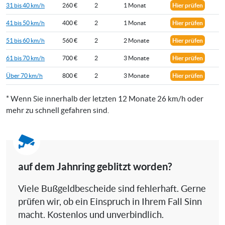
31 bis 40 km/h
260 €
2
1 Monat
Hier prüfen
41 bis 50 km/h
400 €
2
1 Monat
Hier prüfen
51 bis 60 km/h
560 €
2
2 Monate
Hier prüfen
61 bis 70 km/h
700 €
2
3 Monate
Hier prüfen
Über 70 km/h
800 €
2
3 Monate
Hier prüfen
* Wenn Sie innerhalb der letzten 12 Monate 26 km/h oder
mehr zu schnell gefahren sind.
auf dem Jahnring geblitzt worden?
Viele Bußgeldbescheide sind fehlerhaft. Gerne
prüfen wir, ob ein Einspruch in Ihrem Fall Sinn
macht. Kostenlos und unverbindlich.