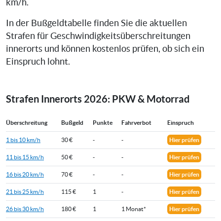
km/h.
In der Bußgeldtabelle finden Sie die aktuellen
Strafen für Geschwindigkeitsüberschreitungen
innerorts und können kostenlos prüfen, ob sich ein
Einspruch lohnt.
Strafen Innerorts 2026: PKW & Motorrad
Überschreitung
Bußgeld
Punkte
Fahrverbot
Einspruch
1 bis 10 km/h
30 €
-
-
Hier prüfen
11 bis 15 km/h
50 €
-
-
Hier prüfen
16 bis 20 km/h
70 €
-
-
Hier prüfen
21 bis 25 km/h
115 €
1
-
Hier prüfen
26 bis 30 km/h
180 €
1
1 Monat*
Hier prüfen