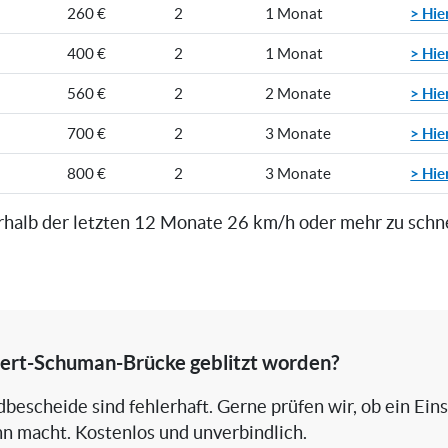
> Hie
260 €
2
1 Monat
> Hie
400 €
2
1 Monat
> Hie
560 €
2
2 Monate
> Hie
700 €
2
3 Monate
> Hie
800 €
2
3 Monate
rhalb der letzten 12 Monate 26 km/h oder mehr zu schn
ert-Schuman-Brücke geblitzt worden?
bescheide sind fehlerhaft. Gerne prüfen wir, ob ein Ein
nn macht. Kostenlos und unverbindlich.