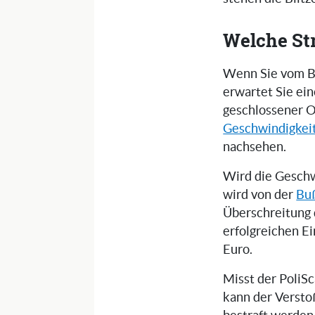
Welche St
Wenn Sie vom Bl
erwartet Sie ei
geschlossener O
Geschwindigkei
nachsehen.
Wird die Geschw
wird von der
Buß
Überschreitung 
erfolgreichen E
Euro.
Misst der PoliS
kann der Versto