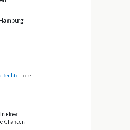
nen
 Hamburg:
anfechten
oder
 In einer
die Chancen