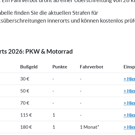
. Ein Fahrverbot droht ab einer Überschreitung von 26 k
belle finden Sie die aktuellen Strafen für
süberschreitungen innerorts und können kostenlos prüfe
orts 2026: PKW & Motorrad
Bußgeld
Punkte
Fahrverbot
Eins
> Hie
30 €
-
-
> Hie
50 €
-
-
> Hie
70 €
-
-
> Hie
115 €
1
-
> Hie
180 €
1
1 Monat*