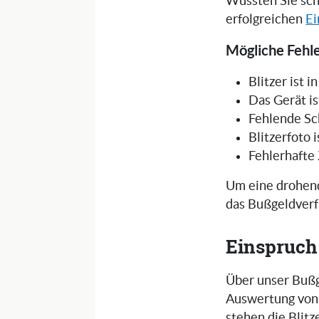
Wussten Sie sch
erfolgreichen
Ei
Mögliche Fehl
Blitzer ist 
Das Gerät is
Fehlende Sc
Blitzerfoto 
Fehlerhafte
Um eine drohend
das Bußgeldverf
Einspruch
Über unser Bußg
Auswertung von 
stehen die Blit