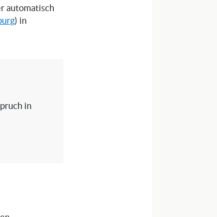
ser automatisch
burg
) in
spruch in