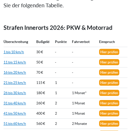
Sie der folgenden Tabelle.
Strafen Innerorts 2026: PKW & Motorrad
Überschreitung
Bußgeld
Punkte
Fahrverbot
Einspruch
1 bis 10 km/h
30 €
-
-
Hier prüfen
11 bis 15 km/h
50 €
-
-
Hier prüfen
16 bis 20 km/h
70 €
-
-
Hier prüfen
21 bis 25 km/h
115 €
1
-
Hier prüfen
26 bis 30 km/h
180 €
1
1 Monat*
Hier prüfen
31 bis 40 km/h
260 €
2
1 Monat
Hier prüfen
41 bis 50 km/h
400 €
2
1 Monat
Hier prüfen
51 bis 60 km/h
560 €
2
2 Monate
Hier prüfen