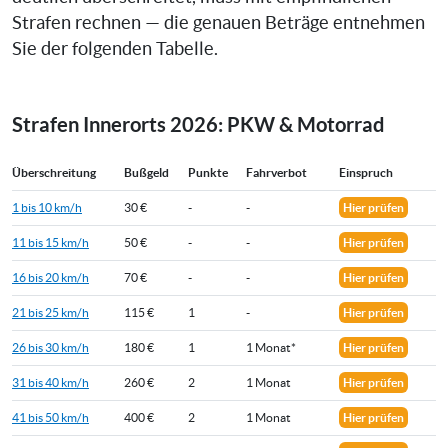
Strafen rechnen — die genauen Beträge entnehmen
Sie der folgenden Tabelle.
Strafen Innerorts 2026: PKW & Motorrad
Überschreitung
Bußgeld
Punkte
Fahrverbot
Einspruch
1 bis 10 km/h
30 €
-
-
Hier prüfen
11 bis 15 km/h
50 €
-
-
Hier prüfen
16 bis 20 km/h
70 €
-
-
Hier prüfen
21 bis 25 km/h
115 €
1
-
Hier prüfen
26 bis 30 km/h
180 €
1
1 Monat*
Hier prüfen
31 bis 40 km/h
260 €
2
1 Monat
Hier prüfen
41 bis 50 km/h
400 €
2
1 Monat
Hier prüfen