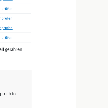
r prüfen
r prüfen
r prüfen
r prüfen
ell gefahren
spruch in