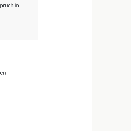
spruch in
nen