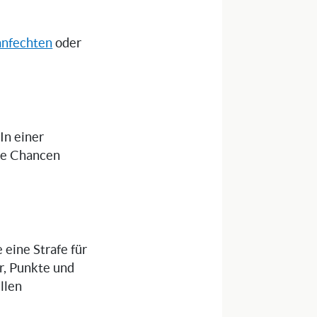
anfechten
oder
 In einer
die Chancen
 eine Strafe für
r, Punkte und
llen