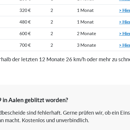
> Hie
320 €
2
1 Monat
> Hie
480 €
2
1 Monat
> Hie
600 €
2
2 Monate
> Hie
700 €
2
3 Monate
rhalb der letzten 12 Monate 26 km/h oder mehr zu schn
9 in Aalen geblitzt worden?
bescheide sind fehlerhaft. Gerne prüfen wir, ob ein Ein
nn macht. Kostenlos und unverbindlich.