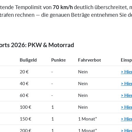
70 km/h
ltende Tempolimit von
deutlich überschreitet, 
trafen rechnen — die genauen Beträge entnehmen Sie d
rorts 2026: PKW & Motorrad
Bußgeld
Punkte
Fahrverbot
Eins
> Hie
20 €
-
Nein
> Hie
40 €
-
Nein
> Hie
60 €
-
Nein
> Hie
100 €
1
Nein
> Hie
150 €
1
1 Monat*
> Hie
200 €
1
1 Monat*