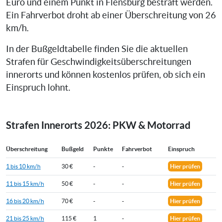
Euro und einem Punkt in Flensburg bestraft werden.
Ein Fahrverbot droht ab einer Überschreitung von 26
km/h.
In der Bußgeldtabelle finden Sie die aktuellen
Strafen für Geschwindigkeitsüberschreitungen
innerorts und können kostenlos prüfen, ob sich ein
Einspruch lohnt.
Strafen Innerorts 2026: PKW & Motorrad
Überschreitung
Bußgeld
Punkte
Fahrverbot
Einspruch
1 bis 10 km/h
30 €
-
-
Hier prüfen
11 bis 15 km/h
50 €
-
-
Hier prüfen
16 bis 20 km/h
70 €
-
-
Hier prüfen
21 bis 25 km/h
115 €
1
-
Hier prüfen