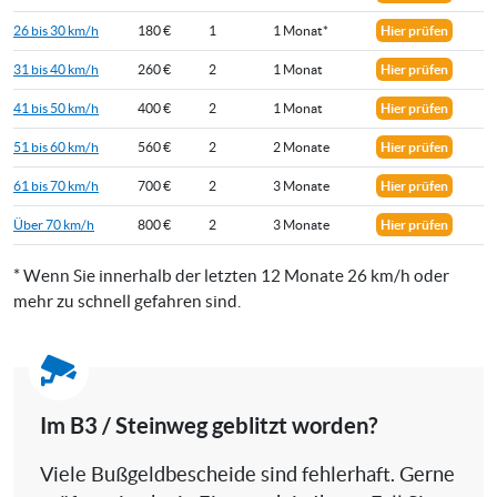
26 bis 30 km/h
180 €
1
1 Monat*
Hier prüfen
31 bis 40 km/h
260 €
2
1 Monat
Hier prüfen
41 bis 50 km/h
400 €
2
1 Monat
Hier prüfen
51 bis 60 km/h
560 €
2
2 Monate
Hier prüfen
61 bis 70 km/h
700 €
2
3 Monate
Hier prüfen
Über 70 km/h
800 €
2
3 Monate
Hier prüfen
* Wenn Sie innerhalb der letzten 12 Monate 26 km/h oder
mehr zu schnell gefahren sind.
Im B3 / Steinweg geblitzt worden?
Viele Bußgeldbescheide sind fehlerhaft. Gerne