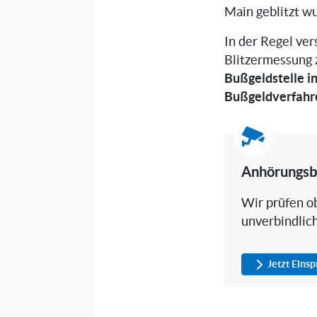
Main geblitzt wu
In der Regel ve
Blitzermessung
Bußgeldstelle i
Bußgeldverfahr
Anhörungsb
Wir prüfen ob
unverbindlic
Jetzt Eins