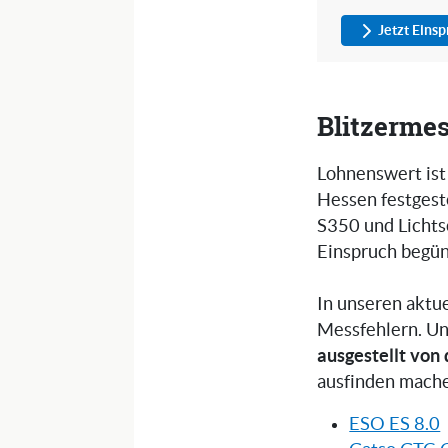
Jetzt Eins
Blitzerme
Lohnenswert ist
Hessen festgest
S350 und Lichts
Einspruch begün
In unseren aktu
Messfehlern. U
ausgestellt von
ausfinden mach
ESO ES 8.0