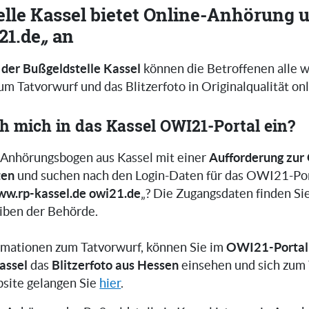
lle Kassel bietet Online-Anhörung u
21.de
„
an
 der Bußgeldstelle Kassel
können die Betroffenen alle w
m Tatvorwurf und das Blitzerfoto in Originalqualität on
ch mich in das Kassel OWI21-Portal ein?
Aufforderung zur 
 Anhörungsbogen aus Kassel mit einer
ten
und suchen nach den Login-Daten für das OWI21-Por
w.rp-kassel.de owi21.de
„? Die Zugangsdaten finden Si
iben der Behörde.
OWI21-Portal 
mationen zum Tatvorwurf, können Sie im
assel
Blitzerfoto aus Hessen
das
einsehen und sich zum
site gelangen Sie
hier
.