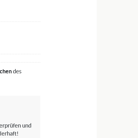
ichen
des
berprüfen und
lerhaft!