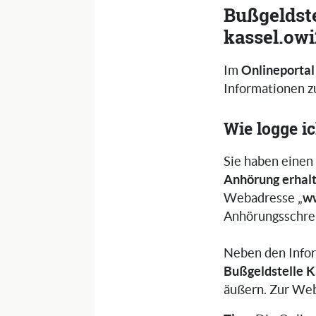
Bußgeldste
kassel.owi
Onlineportal
Im
Informationen zu
Wie logge i
Sie haben einen
Anhörung erhal
ww
Webadresse „
Anhörungsschre
Neben den Infor
Bußgeldstelle K
äußern. Zur Web