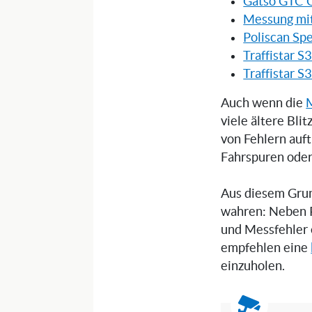
Gatso GTC 
Messung mit
Poliscan Sp
Traffistar S
Traffistar S
Auch wenn die
viele ältere Bli
von Fehlern auft
Fahrspuren oder
Aus diesem Grun
wahren: Neben 
und Messfehler 
empfehlen eine
einzuholen.