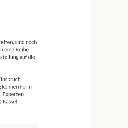
eiten, sind noch
rn eine Reihe
stellung auf die
Einspruch
g können Form-
. Experten
s Kassel