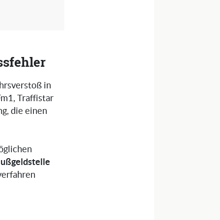
sfehler
hrsverstoß in
m1, Traffistar
g, die einen
öglichen
ußgeldstelle
verfahren