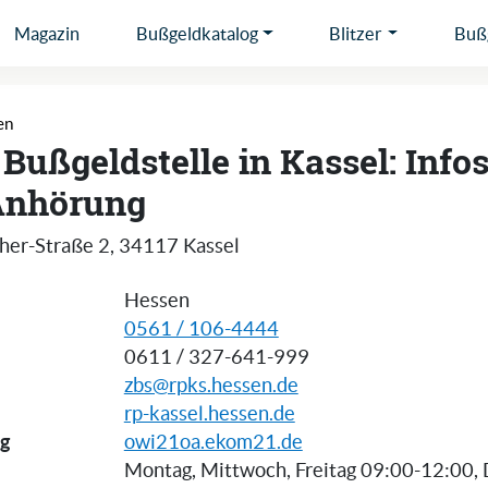
Magazin
Bußgeldkatalog
Blitzer
Bußg
en
 Bußgeldstelle in Kassel: Infos
Anhörung
her-Straße 2
,
34117
Kassel
Hessen
0561 / 106-4444
0611 / 327-641-999
zbs@rpks.hessen.de
rp-kassel.hessen.de
g
owi21oa.ekom21.de
Montag, Mittwoch, Freitag 09:00-12:00, 