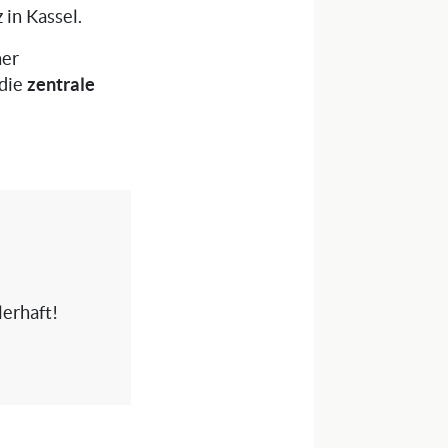
 in Kassel.
ner
zentrale
 die
erhaft!