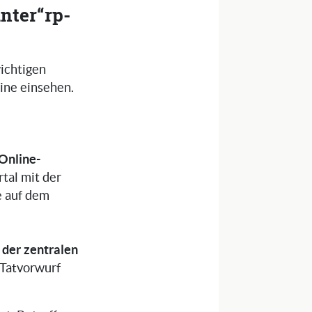
nter“rp-
ichtigen
line einsehen.
Online-
tal mit der
e auf dem
der zentralen
 Tatvorwurf