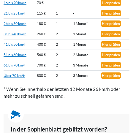
16 bis 20 km/h
70 €
-
-
Hier prüfen
21 bis 25 km/h
115 €
1
-
Hier prüfen
26 bis 30 km/h
180 €
1
1 Monat*
Hier prüfen
31 bis 40 km/h
260 €
2
1 Monat
Hier prüfen
41 bis 50 km/h
400 €
2
1 Monat
Hier prüfen
51 bis 60 km/h
560 €
2
2 Monate
Hier prüfen
61 bis 70 km/h
700 €
2
3 Monate
Hier prüfen
Über 70 km/h
800 €
2
3 Monate
Hier prüfen
* Wenn Sie innerhalb der letzten 12 Monate 26 km/h oder
mehr zu schnell gefahren sind.
In der Sophienblatt geblitzt worden?