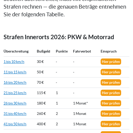
Strafen rechnen — die genauen Beträge entnehmen
Sie der folgenden Tabelle.
Strafen Innerorts 2026: PKW & Motorrad
Überschreitung
Bußgeld
Punkte
Fahrverbot
Einspruch
1 bis 10 km/h
30 €
-
-
Hier prüfen
11 bis 15 km/h
50 €
-
-
Hier prüfen
16 bis 20 km/h
70 €
-
-
Hier prüfen
21 bis 25 km/h
115 €
1
-
Hier prüfen
26 bis 30 km/h
180 €
1
1 Monat*
Hier prüfen
31 bis 40 km/h
260 €
2
1 Monat
Hier prüfen
41 bis 50 km/h
400 €
2
1 Monat
Hier prüfen