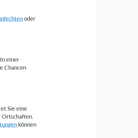
anfechten
oder
 In einer
die Chancen
et Sie eine
r Ortschaften.
itungen
können