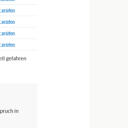
r prüfen
r prüfen
r prüfen
r prüfen
ell gefahren
spruch in