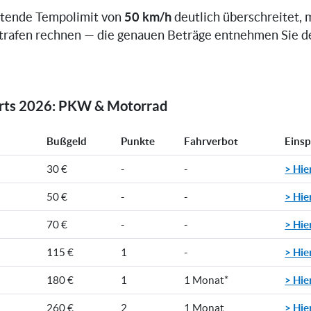
50 km/h
ltende Tempolimit von
deutlich überschreitet, 
trafen rechnen — die genauen Beträge entnehmen Sie d
orts 2026: PKW & Motorrad
Bußgeld
Punkte
Fahrverbot
Eins
> Hie
30 €
-
-
> Hie
50 €
-
-
> Hie
70 €
-
-
> Hie
115 €
1
-
> Hie
180 €
1
1 Monat*
> Hie
260 €
2
1 Monat