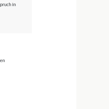
spruch in
nen