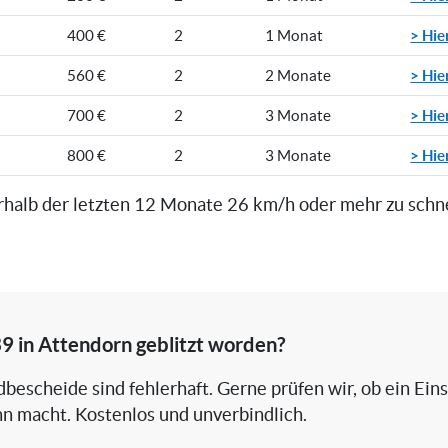
> Hie
400 €
2
1 Monat
> Hie
560 €
2
2 Monate
> Hie
700 €
2
3 Monate
> Hie
800 €
2
3 Monate
rhalb der letzten 12 Monate 26 km/h oder mehr zu schn
39 in Attendorn geblitzt worden?
bescheide sind fehlerhaft. Gerne prüfen wir, ob ein Ein
nn macht. Kostenlos und unverbindlich.