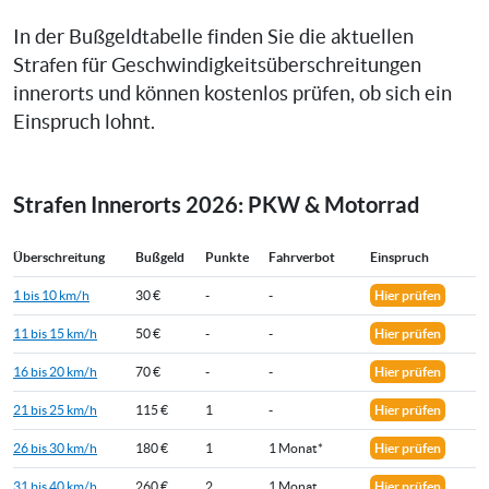
In der Bußgeldtabelle finden Sie die aktuellen
Strafen für Geschwindigkeitsüberschreitungen
innerorts und können kostenlos prüfen, ob sich ein
Einspruch lohnt.
Strafen Innerorts 2026: PKW & Motorrad
Überschreitung
Bußgeld
Punkte
Fahrverbot
Einspruch
1 bis 10 km/h
30 €
-
-
Hier prüfen
11 bis 15 km/h
50 €
-
-
Hier prüfen
16 bis 20 km/h
70 €
-
-
Hier prüfen
21 bis 25 km/h
115 €
1
-
Hier prüfen
26 bis 30 km/h
180 €
1
1 Monat*
Hier prüfen
31 bis 40 km/h
260 €
2
1 Monat
Hier prüfen