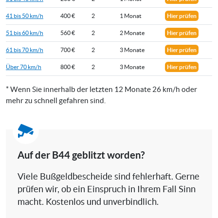
41 bis 50 km/h
400 €
2
1 Monat
Hier prüfen
51 bis 60 km/h
560 €
2
2 Monate
Hier prüfen
61 bis 70 km/h
700 €
2
3 Monate
Hier prüfen
Über 70 km/h
800 €
2
3 Monate
Hier prüfen
* Wenn Sie innerhalb der letzten 12 Monate 26 km/h oder
mehr zu schnell gefahren sind.
Auf der B44 geblitzt worden?
Viele Bußgeldbescheide sind fehlerhaft. Gerne
prüfen wir, ob ein Einspruch in Ihrem Fall Sinn
macht. Kostenlos und unverbindlich.