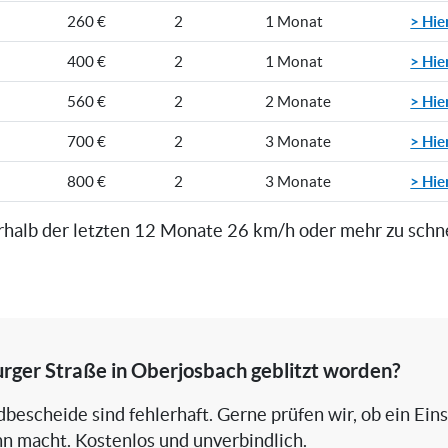
> Hie
260 €
2
1 Monat
> Hie
400 €
2
1 Monat
> Hie
560 €
2
2 Monate
> Hie
700 €
2
3 Monate
> Hie
800 €
2
3 Monate
rhalb der letzten 12 Monate 26 km/h oder mehr zu schn
urger Straße in Oberjosbach geblitzt worden?
bescheide sind fehlerhaft. Gerne prüfen wir, ob ein Ein
nn macht. Kostenlos und unverbindlich.