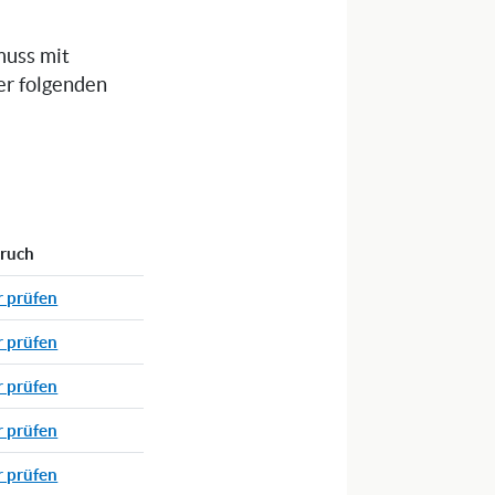
muss mit
er folgenden
pruch
r prüfen
r prüfen
r prüfen
r prüfen
r prüfen