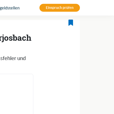
eldstellen
Einspruch prüfen
erjosbach
ssfehler und