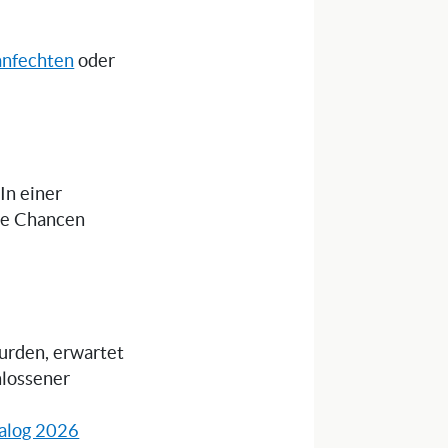
anfechten
oder
 In einer
die Chancen
wurden, erwartet
hlossener
alog 2026