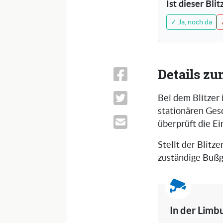
Ist dieser Bli
✓ Ja, noch da
Details zu
Bei dem Blitzer 
stationären Ges
überprüft die E
Stellt der Blitze
zuständige Bußg
In der Limb