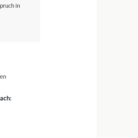
spruch in
nen
bach: