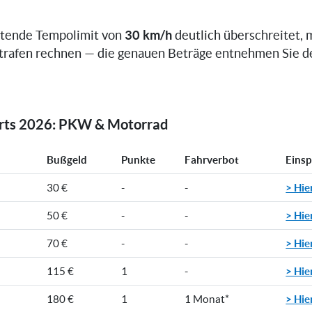
30 km/h
ltende Tempolimit von
deutlich überschreitet, 
trafen rechnen — die genauen Beträge entnehmen Sie d
orts 2026: PKW & Motorrad
Bußgeld
Punkte
Fahrverbot
Eins
> Hie
30 €
-
-
> Hie
50 €
-
-
> Hie
70 €
-
-
> Hie
115 €
1
-
> Hie
180 €
1
1 Monat*