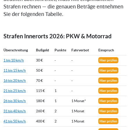
Strafen rechnen — die genauen Beträge entnehmen
Sie der folgenden Tabelle.
Strafen Innerorts 2026: PKW & Motorrad
Überschreitung
Bußgeld
Punkte
Fahrverbot
Einspruch
1 bis 10 km/h
30 €
-
-
Hier prüfen
11 bis 15 km/h
50 €
-
-
Hier prüfen
16 bis 20 km/h
70 €
-
-
Hier prüfen
21 bis 25 km/h
115 €
1
-
Hier prüfen
26 bis 30 km/h
180 €
1
1 Monat*
Hier prüfen
31 bis 40 km/h
260 €
2
1 Monat
Hier prüfen
41 bis 50 km/h
400 €
2
1 Monat
Hier prüfen