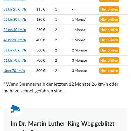
21 bis 25 km/h
115 €
1
-
Hier prüfen
26 bis 30 km/h
180 €
1
1 Monat*
Hier prüfen
31 bis 40 km/h
260 €
2
1 Monat
Hier prüfen
41 bis 50 km/h
400 €
2
1 Monat
Hier prüfen
51 bis 60 km/h
560 €
2
2 Monate
Hier prüfen
61 bis 70 km/h
700 €
2
3 Monate
Hier prüfen
Über 70 km/h
800 €
2
3 Monate
Hier prüfen
* Wenn Sie innerhalb der letzten 12 Monate 26 km/h oder
mehr zu schnell gefahren sind.
Im Dr.-Martin-Luther-King-Weg geblitzt