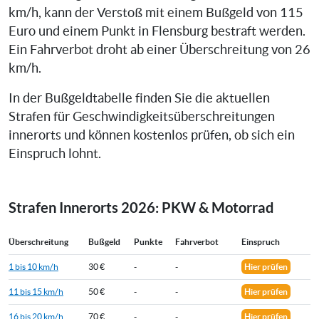
km/h, kann der Verstoß mit einem Bußgeld von 115
Euro und einem Punkt in Flensburg bestraft werden.
Ein Fahrverbot droht ab einer Überschreitung von 26
km/h.
In der Bußgeldtabelle finden Sie die aktuellen
Strafen für Geschwindigkeitsüberschreitungen
innerorts und können kostenlos prüfen, ob sich ein
Einspruch lohnt.
Strafen Innerorts 2026: PKW & Motorrad
Überschreitung
Bußgeld
Punkte
Fahrverbot
Einspruch
1 bis 10 km/h
30 €
-
-
Hier prüfen
11 bis 15 km/h
50 €
-
-
Hier prüfen
16 bis 20 km/h
70 €
-
-
Hier prüfen