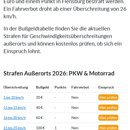
Euro und einem Punkt in Flensburg bestraft werden.
Ein Fahrverbot droht ab einer Überschreitung von 26
km/h.
In der Bußgeldtabelle finden Sie die aktuellen
Strafen für Geschwindigkeitsüberschreitungen
außerorts und können kostenlos prüfen, ob sich ein
Einspruch lohnt.
Strafen Außerorts 2026: PKW & Motorrad
Überschreitung
Bußgeld
Punkte
Fahrverbot
Einspruch
1 bis 10 km/h
20 €
-
Nein
Hier prüfen
11 bis 15 km/h
40 €
-
Nein
Hier prüfen
16 bis 20 km/h
60 €
-
Nein
Hier prüfen
21 bis 25 km/h
100 €
1
Nein
Hier prüfen