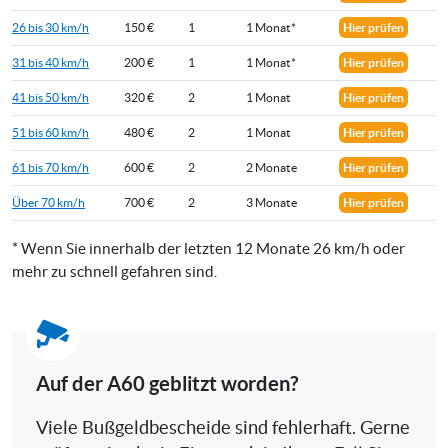
26 bis 30 km/h
150 €
1
1 Monat*
Hier prüfen
31 bis 40 km/h
200 €
1
1 Monat*
Hier prüfen
41 bis 50 km/h
320 €
2
1 Monat
Hier prüfen
51 bis 60 km/h
480 €
2
1 Monat
Hier prüfen
61 bis 70 km/h
600 €
2
2 Monate
Hier prüfen
Über 70 km/h
700 €
2
3 Monate
Hier prüfen
* Wenn Sie innerhalb der letzten 12 Monate 26 km/h oder
mehr zu schnell gefahren sind.
Auf der A60 geblitzt worden?
Viele Bußgeldbescheide sind fehlerhaft. Gerne