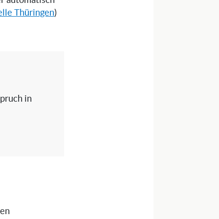
ser automatisch
elle Thüringen
)
spruch in
nen