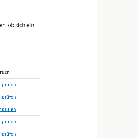
n, ob sich ein
pruch
r prüfen
r prüfen
r prüfen
r prüfen
r prüfen