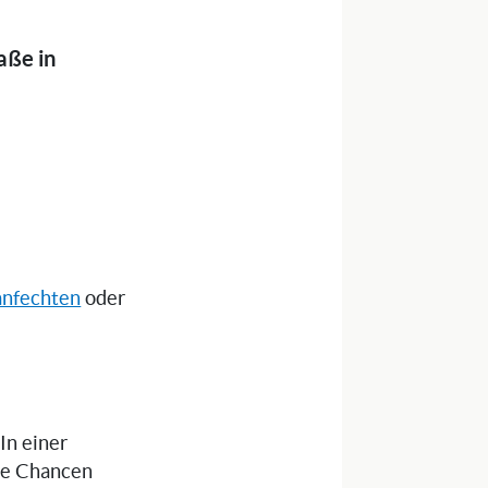
aße in
anfechten
oder
 In einer
die Chancen