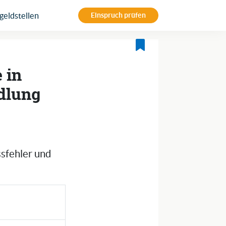
eldstellen
Einspruch prüfen
 in
dlung
ssfehler und