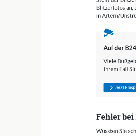
Stellt der Blitz
Blitzerfotos an,
in Artern/Unstr
Auf der B2
Viele Bußgeld
Ihrem Fall Si
Jetzt Eins
Fehler be
Wussten Sie sch