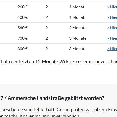
> Hie
260 €
2
1 Monat
> Hie
400 €
2
1 Monat
> Hie
560 €
2
2 Monate
> Hie
700 €
2
3 Monate
> Hie
800 €
2
3 Monate
rhalb der letzten 12 Monate 26 km/h oder mehr zu schn
47 / Ammersche Landstraße geblitzt worden?
bescheide sind fehlerhaft. Gerne prüfen wir, ob ein Ein
nn macht. Kostenlos und unverbindlich.