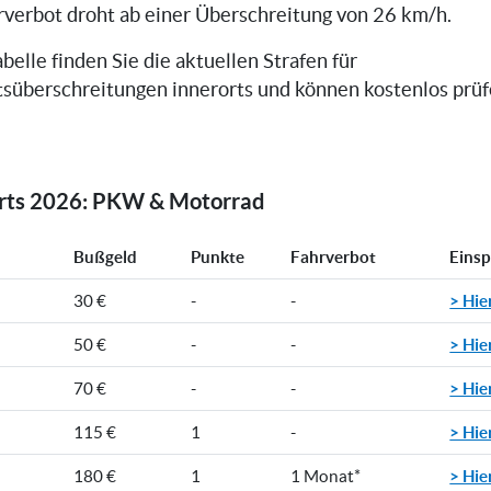
rverbot droht ab einer Überschreitung von 26 km/h.
belle finden Sie die aktuellen Strafen für
süberschreitungen innerorts und können kostenlos prüfe
orts 2026: PKW & Motorrad
Bußgeld
Punkte
Fahrverbot
Eins
> Hie
30 €
-
-
> Hie
50 €
-
-
> Hie
70 €
-
-
> Hie
115 €
1
-
> Hie
180 €
1
1 Monat*