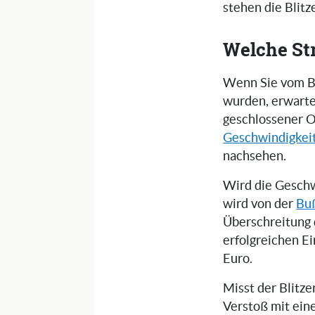
stehen die Blit
Welche St
Wenn Sie vom Bl
wurden, erwarte
geschlossener O
Geschwindigkei
nachsehen.
Wird die Geschw
wird von der
Buß
Überschreitung 
erfolgreichen E
Euro.
Misst der Blitz
Verstoß mit ein