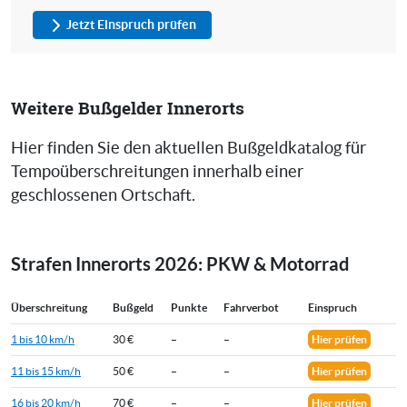
Jetzt Einspruch prüfen
Weitere Bußgelder Innerorts
Hier finden Sie den aktuellen Bußgeldkatalog für
Tempoüberschreitungen innerhalb einer
geschlossenen Ortschaft.
Strafen Innerorts 2026: PKW & Motorrad
Überschreitung
Bußgeld
Punkte
Fahrverbot
Einspruch
1 bis 10 km/h
30 €
–
–
Hier prüfen
11 bis 15 km/h
50 €
–
–
Hier prüfen
16 bis 20 km/h
70 €
–
–
Hier prüfen