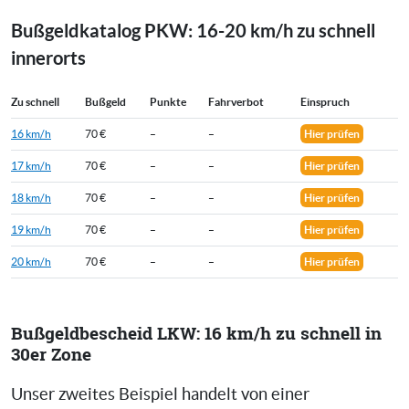
Bußgeldkatalog PKW: 16-20 km/h zu schnell
innerorts
Zu schnell
Bußgeld
Punkte
Fahrverbot
Einspruch
16 km/h
70 €
–
–
Hier prüfen
17 km/h
70 €
–
–
Hier prüfen
18 km/h
70 €
–
–
Hier prüfen
19 km/h
70 €
–
–
Hier prüfen
20 km/h
70 €
–
–
Hier prüfen
Bußgeldbescheid LKW: 16 km/h zu schnell in
30er Zone
Unser zweites Beispiel handelt von einer