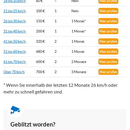
16 bis 20 km/h
60 €
–
Nein
Hier prüfen
21 bis 25 km/h
100 €
1
Nein
Hier prüfen
26 bis 30 km/h
150 €
1
1 Monat*
Hier prüfen
31 bis 40 km/h
200 €
1
1 Monat*
Hier prüfen
41 bis 50 km/h
320 €
2
1 Monat
Hier prüfen
51 bis 60 km/h
480 €
2
1 Monat
Hier prüfen
61 bis 70 km/h
600 €
2
2 Monate
Hier prüfen
Über 70 km/h
700 €
2
3 Monate
Hier prüfen
* Wenn Sie innerhalb der letzten 12 Monate 26 km/h oder
mehr zu schnell gefahren sind.
Geblitzt worden?