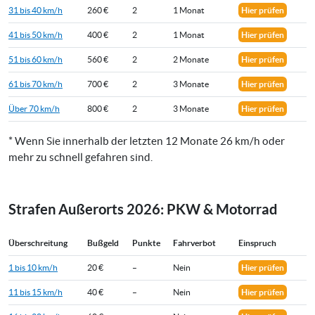
31 bis 40 km/h
260 €
2
1 Monat
Hier prüfen
41 bis 50 km/h
400 €
2
1 Monat
Hier prüfen
51 bis 60 km/h
560 €
2
2 Monate
Hier prüfen
61 bis 70 km/h
700 €
2
3 Monate
Hier prüfen
Über 70 km/h
800 €
2
3 Monate
Hier prüfen
* Wenn Sie innerhalb der letzten 12 Monate 26 km/h oder
mehr zu schnell gefahren sind.
Strafen Außerorts 2026: PKW & Motorrad
Überschreitung
Bußgeld
Punkte
Fahrverbot
Einspruch
1 bis 10 km/h
20 €
–
Nein
Hier prüfen
11 bis 15 km/h
40 €
–
Nein
Hier prüfen