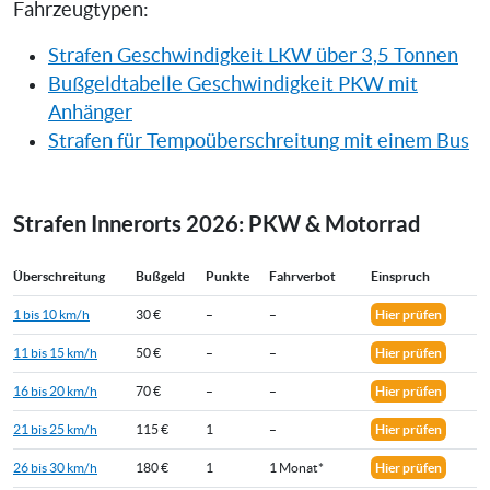
Fahrzeugtypen:
Strafen Geschwindigkeit LKW über 3,5 Tonnen
Bußgeldtabelle Geschwindigkeit PKW mit
Anhänger
Strafen für Tempoüberschreitung mit einem Bus
Strafen Innerorts 2026: PKW & Motorrad
Überschreitung
Bußgeld
Punkte
Fahrverbot
Einspruch
1 bis 10 km/h
30 €
–
–
Hier prüfen
11 bis 15 km/h
50 €
–
–
Hier prüfen
16 bis 20 km/h
70 €
–
–
Hier prüfen
21 bis 25 km/h
115 €
1
–
Hier prüfen
26 bis 30 km/h
180 €
1
1 Monat*
Hier prüfen