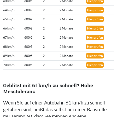
63 km/h
600 €
2
2 Monate
Hier prüfen
64 km/h
600 €
2
2 Monate
Hier prüfen
65 km/h
600 €
2
2 Monate
Hier prüfen
66 km/h
600 €
2
2 Monate
Hier prüfen
67 km/h
600 €
2
2 Monate
Hier prüfen
68 km/h
600 €
2
2 Monate
Hier prüfen
69 km/h
600 €
2
2 Monate
Hier prüfen
70 km/h
600 €
2
2 Monate
Hier prüfen
Geblitzt mit 61 km/h zu schnell? Hohe
Messtoleranz
Wenn Sie auf einer Autobahn 61 km/h zu schnell
gefahren sind, heißt das selbst bei einer Baustelle
mit Tempo 60, dass Sie mindestens eine