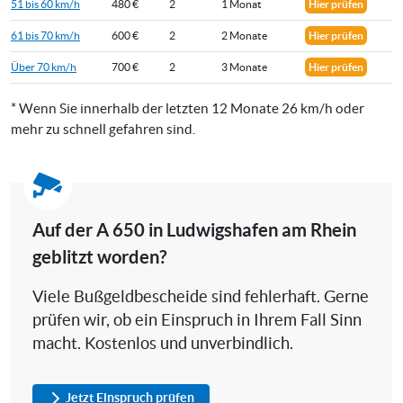
51 bis 60 km/h
480 €
2
1 Monat
Hier prüfen
61 bis 70 km/h
600 €
2
2 Monate
Hier prüfen
Über 70 km/h
700 €
2
3 Monate
Hier prüfen
* Wenn Sie innerhalb der letzten 12 Monate 26 km/h oder
mehr zu schnell gefahren sind.
Auf der A 650 in Ludwigshafen am Rhein
geblitzt worden?
Viele Bußgeldbescheide sind fehlerhaft. Gerne
prüfen wir, ob ein Einspruch in Ihrem Fall Sinn
macht. Kostenlos und unverbindlich.
Jetzt Einspruch prüfen