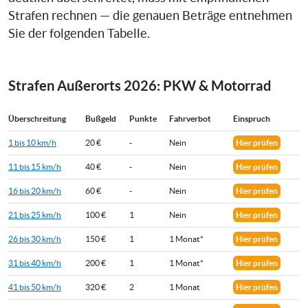
Strafen rechnen — die genauen Beträge entnehmen
Sie der folgenden Tabelle.
Strafen Außerorts 2026: PKW & Motorrad
Überschreitung
Bußgeld
Punkte
Fahrverbot
Einspruch
1 bis 10 km/h
20 €
-
Nein
Hier prüfen
11 bis 15 km/h
40 €
-
Nein
Hier prüfen
16 bis 20 km/h
60 €
-
Nein
Hier prüfen
21 bis 25 km/h
100 €
1
Nein
Hier prüfen
26 bis 30 km/h
150 €
1
1 Monat*
Hier prüfen
31 bis 40 km/h
200 €
1
1 Monat*
Hier prüfen
41 bis 50 km/h
320 €
2
1 Monat
Hier prüfen