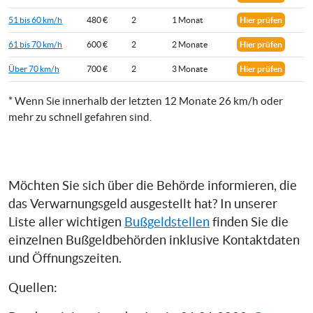
51 bis 60 km/h
480 €
2
1 Monat
Hier prüfen
61 bis 70 km/h
600 €
2
2 Monate
Hier prüfen
Über 70 km/h
700 €
2
3 Monate
Hier prüfen
* Wenn Sie innerhalb der letzten 12 Monate 26 km/h oder
mehr zu schnell gefahren sind.
Möchten Sie sich über die Behörde informieren, die
das Verwarnungsgeld ausgestellt hat? In unserer
Liste aller wichtigen
Bußgeldstellen
finden Sie die
einzelnen Bußgeldbehörden inklusive Kontaktdaten
und Öffnungszeiten.
Quellen: