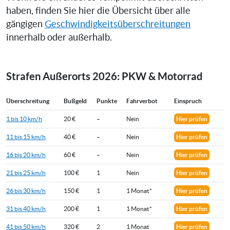
haben, finden Sie hier die Übersicht über alle
gängigen
Geschwindigkeitsüberschreitungen
innerhalb oder außerhalb.
Strafen Außerorts 2026: PKW & Motorrad
Überschreitung
Bußgeld
Punkte
Fahrverbot
Einspruch
1 bis 10 km/h
20 €
–
Nein
Hier prüfen
11 bis 15 km/h
40 €
–
Nein
Hier prüfen
16 bis 20 km/h
60 €
–
Nein
Hier prüfen
21 bis 25 km/h
100 €
1
Nein
Hier prüfen
26 bis 30 km/h
150 €
1
1 Monat*
Hier prüfen
31 bis 40 km/h
200 €
1
1 Monat*
Hier prüfen
41 bis 50 km/h
320 €
2
1 Monat
Hier prüfen