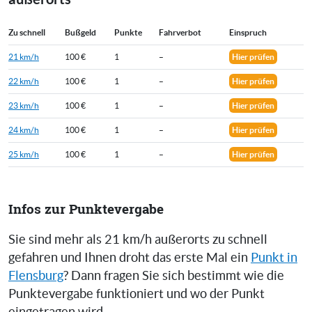
Zu schnell
Bußgeld
Punkte
Fahrverbot
Einspruch
21 km/h
100 €
1
–
Hier prüfen
22 km/h
100 €
1
–
Hier prüfen
23 km/h
100 €
1
–
Hier prüfen
24 km/h
100 €
1
–
Hier prüfen
25 km/h
100 €
1
–
Hier prüfen
Infos zur Punktevergabe
Sie sind mehr als 21 km/h außerorts zu schnell
gefahren und Ihnen droht das erste Mal ein
Punkt in
Flensburg
? Dann fragen Sie sich bestimmt wie die
Punktevergabe funktioniert und wo der Punkt
eingetragen wird.