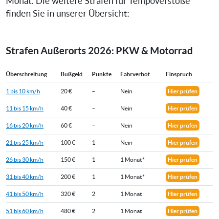
Monat. Die weitere Strafen für Tempoverstöße
finden Sie in unserer Übersicht:
Strafen Außerorts 2026: PKW & Motorrad
Überschreitung
Bußgeld
Punkte
Fahrverbot
Einspruch
1 bis 10 km/h
20 €
–
Nein
Hier prüfen
11 bis 15 km/h
40 €
–
Nein
Hier prüfen
16 bis 20 km/h
60 €
–
Nein
Hier prüfen
21 bis 25 km/h
100 €
1
Nein
Hier prüfen
26 bis 30 km/h
150 €
1
1 Monat*
Hier prüfen
31 bis 40 km/h
200 €
1
1 Monat*
Hier prüfen
41 bis 50 km/h
320 €
2
1 Monat
Hier prüfen
51 bis 60 km/h
480 €
2
1 Monat
Hier prüfen