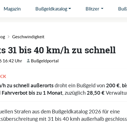
Magazin
Bußgeldkatalog
Blitzer
Bußg
log
Geschwindigkeit
s 31 bis 40 km/h zu schnell
6 16:42 Uhr
Bußgeldportal
ICK
h zu schnell außerorts
200 €
bi
droht ein Bußgeld von
,
Fahrverbot bis zu 1 Monat
28,50 €
d
, zuzüglich
Verwaltu
tuellen Strafen aus dem Bußgeldkatalog 2026 für eine
süberschreitung mit 31 bis 40 kmh außerhalb geschlos