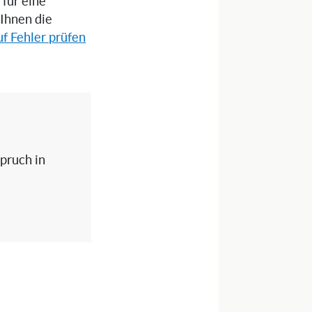
 für eine
 Ihnen die
f Fehler prüfen
spruch in