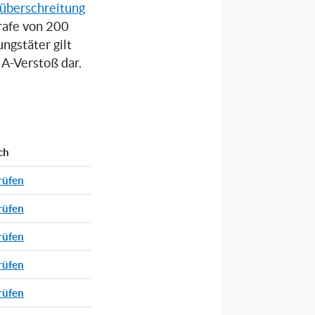
überschreitung
trafe von 200
gstäter gilt
 A-Verstoß dar.
ch
rüfen
rüfen
rüfen
rüfen
rüfen