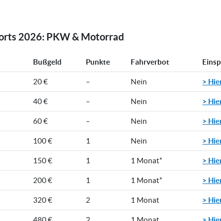
rorts 2026: PKW & Motorrad
Bußgeld
Punkte
Fahrverbot
Eins
> Hie
20 €
–
Nein
> Hie
40 €
–
Nein
> Hie
60 €
–
Nein
> Hie
100 €
1
Nein
> Hie
150 €
1
1 Monat*
> Hie
200 €
1
1 Monat*
> Hie
320 €
2
1 Monat
> Hie
480 €
2
1 Monat