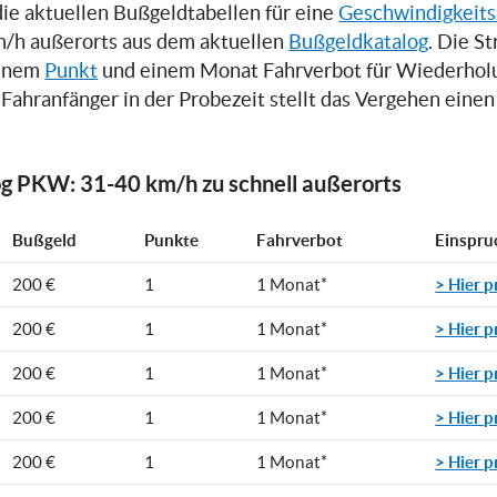
die aktuellen Bußgeldtabellen für eine
Geschwindigkeits
m/h außerorts aus dem aktuellen
Bußgeldkatalog
. Die S
einem
Punkt
und einem Monat Fahrverbot für Wiederholun
Fahranfänger in der Probezeit stellt das Vergehen einen
g PKW: 31-40 km/h zu schnell außerorts
Bußgeld
Punkte
Fahrverbot
Einspru
> Hier p
200 €
1
1 Monat*
> Hier p
200 €
1
1 Monat*
> Hier p
200 €
1
1 Monat*
> Hier p
200 €
1
1 Monat*
> Hier p
200 €
1
1 Monat*