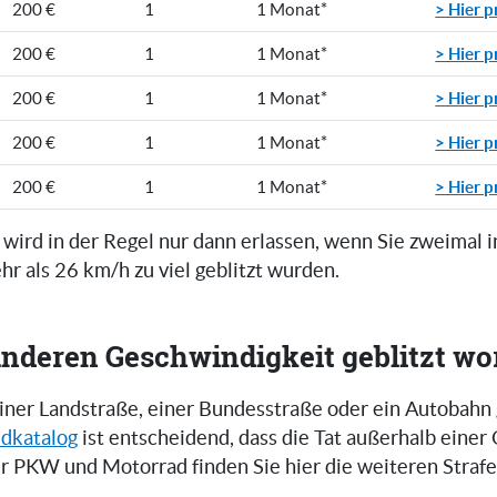
> Hier p
200 €
1
1 Monat*
> Hier p
200 €
1
1 Monat*
> Hier p
200 €
1
1 Monat*
> Hier p
200 €
1
1 Monat*
> Hier p
200 €
1
1 Monat*
 wird in der Regel nur dann erlassen, wenn Sie zweimal 
r als 26 km/h zu viel geblitzt wurden.
anderen Geschwindigkeit geblitzt w
 einer Landstraße, einer Bundesstraße oder ein Autobahn
dkatalog
ist entscheidend, dass die Tat außerhalb einer 
ür PKW und Motorrad finden Sie hier die weiteren Straf