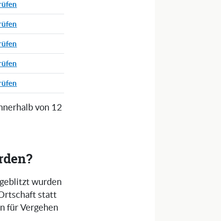
rüfen
rüfen
rüfen
rüfen
rüfen
innerhalb von 12
orden?
 geblitzt wurden
Ortschaft statt
en für Vergehen