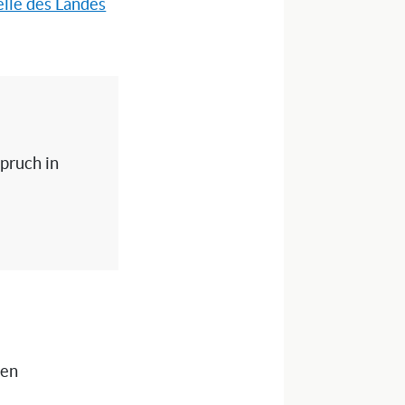
lle des Landes
spruch in
nen