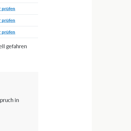
r prüfen
r prüfen
r prüfen
ell gefahren
spruch in