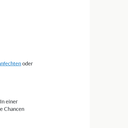
anfechten
oder
 In einer
die Chancen