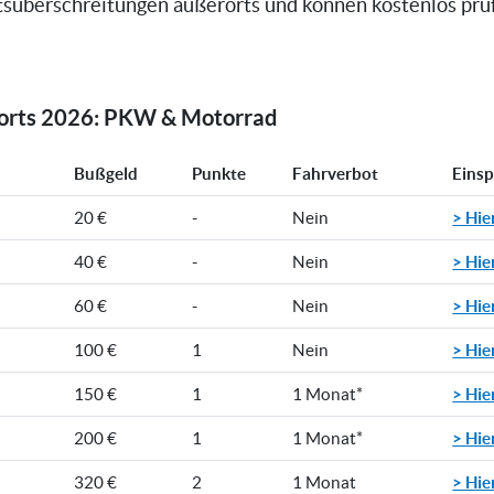
süberschreitungen außerorts und können kostenlos prüfe
rorts 2026: PKW & Motorrad
Bußgeld
Punkte
Fahrverbot
Eins
> Hie
20 €
-
Nein
> Hie
40 €
-
Nein
> Hie
60 €
-
Nein
> Hie
100 €
1
Nein
> Hie
150 €
1
1 Monat*
> Hie
200 €
1
1 Monat*
> Hie
320 €
2
1 Monat