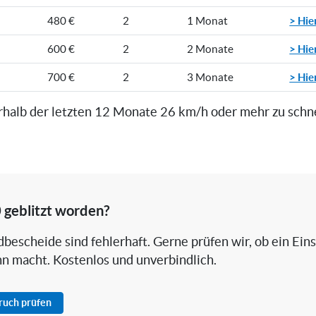
> Hie
480 €
2
1 Monat
> Hie
600 €
2
2 Monate
> Hie
700 €
2
3 Monate
rhalb der letzten 12 Monate 26 km/h oder mehr zu schn
 geblitzt worden?
bescheide sind fehlerhaft. Gerne prüfen wir, ob ein Ein
nn macht. Kostenlos und unverbindlich.
pruch prüfen