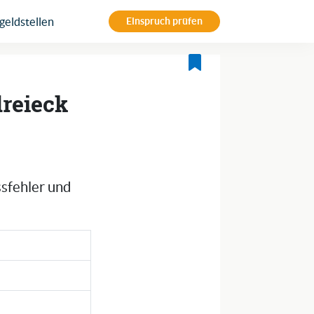
eldstellen
Einspruch prüfen
dreieck
ssfehler und