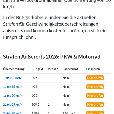
Ein Fahrverbot droht ab einer Überschreitung von 26
km/h.
In der Bußgeldtabelle finden Sie die aktuellen
Strafen für Geschwindigkeitsüberschreitungen
außerorts und können kostenlos prüfen, ob sich ein
Einspruch lohnt.
Strafen Außerorts 2026: PKW & Motorrad
Überschreitung
Bußgeld
Punkte
Fahrverbot
Einspruch
1 bis 10 km/h
20 €
-
Nein
Hier prüfen
11 bis 15 km/h
40 €
-
Nein
Hier prüfen
16 bis 20 km/h
60 €
-
Nein
Hier prüfen
21 bis 25 km/h
100 €
1
Nein
Hier prüfen
26 bis 30 km/h
150 €
1
1 Monat*
Hier prüfen