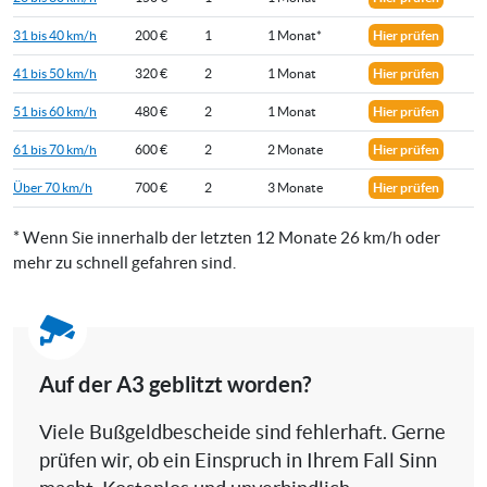
31 bis 40 km/h
200 €
1
1 Monat*
Hier prüfen
41 bis 50 km/h
320 €
2
1 Monat
Hier prüfen
51 bis 60 km/h
480 €
2
1 Monat
Hier prüfen
61 bis 70 km/h
600 €
2
2 Monate
Hier prüfen
Über 70 km/h
700 €
2
3 Monate
Hier prüfen
* Wenn Sie innerhalb der letzten 12 Monate 26 km/h oder
mehr zu schnell gefahren sind.
Auf der A3 geblitzt worden?
Viele Bußgeldbescheide sind fehlerhaft. Gerne
prüfen wir, ob ein Einspruch in Ihrem Fall Sinn